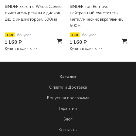
BINDER Extreme Wheel Cleaner+
BINDER Iron Remover
очиститель резины и дисков
нейтральный очиститель
2в1 с индикатором, 500мл
металлических вкраплений,
500мл
+58
бонусов
+58
бонусов
1 160
₽
1 160
₽
Купить в один клик
Купить в один клик
Каталог
Оплата и Доставка
Бонусная программа
Гарантии
Блог
Контакты