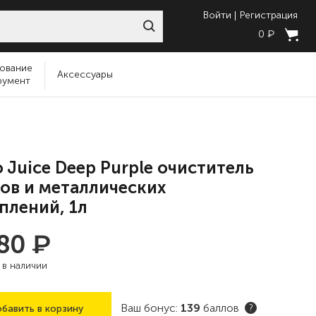
Войти
Регистрация
₽
0
ование
Аксессуары
румент
 Juice Deep Purple очиститель
ов и металлических
плений, 1л
₽
480
:
в наличии
Ваш бонус:
139
баллов
бавить в корзину
?