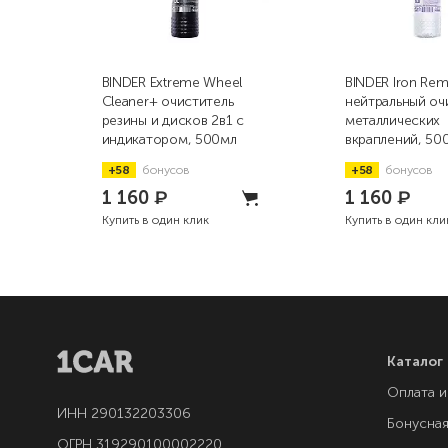
BINDER Extreme Wheel
BINDER Iron Re
Cleaner+ очиститель
нейтральный оч
резины и дисков 2в1 с
металлических
индикатором, 500мл
вкраплений, 50
+58
бонусов
+58
бонусов
1 160
₽
1 160
₽
Купить в один клик
Купить в один кли
Каталог
Оплата и
ИНН 290132203306
Бонусна
ОГРН 319290100002220