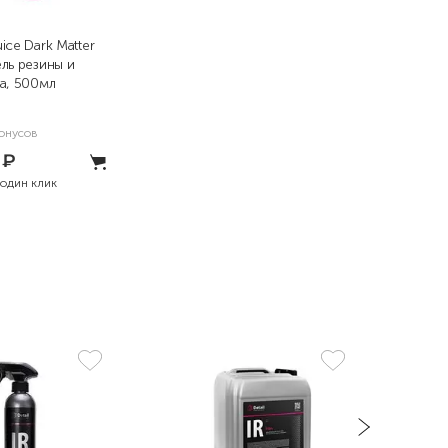
ice Dark Matter
ль резины и
а, 500мл
онусов
0
₽
 один клик