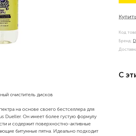
Купить
Код тов
Бренд:
D
Доставк
С эт
вный очиститель дисков
пектра на основе своего бестселлера для
s Dueller. Он имеет более густую формулу
ости и содержит поверхностно-активные
чающие битумные пятна. Идеально подходит