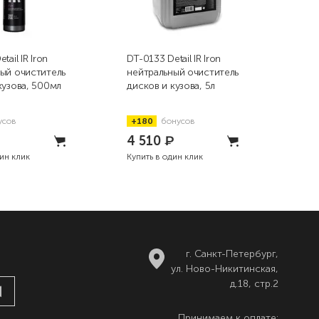
tail IR Iron
DT-0133 Detail IR Iron
DT-0
ый очиститель
нейтральный очиститель
ней
кузова, 500мл
дисков и кузова, 5л
диск
усов
+180
бонусов
+4
4 510
₽
1 
дин клик
Купить в один клик
Купи
г. Санкт-Петербург,
ул. Ново-Никитинская,
д.18, стр.2
Принимаем к оплате: