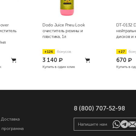
mover
Dodo Juice Pneu Look
DT-0132 De
иститель
очиститель резины и
нейтральн
пластика, 1л
дисков и 
0мл
+126
бонусов
+27
бон
3 140
₽
670
₽
к
Купить в один клик
Купить в о
8 (800) 707-52-98
 Доставка
Напишите нам
я программа