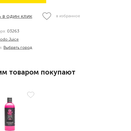
 в один клик
в избранное
ара:
03263
odo Juice
а:
Выбрать город
им товаром покупают