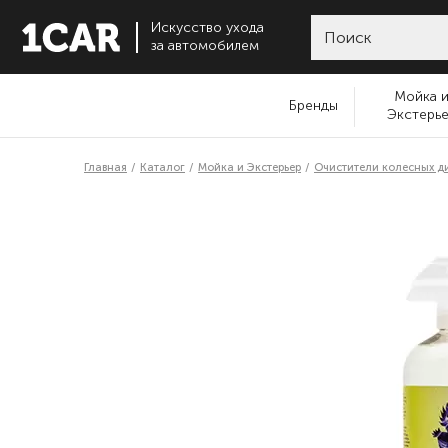
Искусство ухода
за автомобилем
Мойка 
Бренды
Экстерь
Главная
Каталог
Мойка и Экстерьер
Очистители колесных д