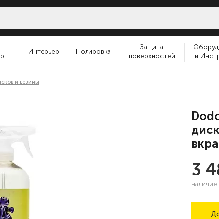
и
Защита
Оборуд
Интерьер
Полировка
ер
поверхностей
и Инст
исков и резины
Dodo
диск
вкра
3 
наличие
До