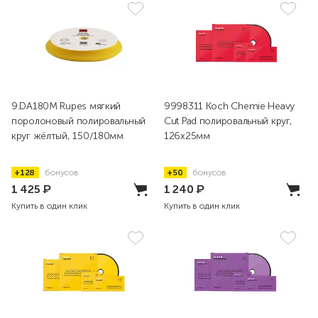
9.DA180M Rupes мягкий
9998311 Koch Chemie Heavy
поролоновый полировальный
Cut Pad полировальный круг,
круг жёлтый, 150/180мм
126x25мм
+128
бонусов
+50
бонусов
1 425
₽
1 240
₽
Купить в один клик
Купить в один клик