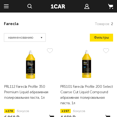
Farecla
Товаров:
2
Фильтры
наименованию
PRL112 Farecla Profile 350
PRS101 Farecla Profile 200 Select
Premium Liquid абразивная
Coarse Cut Liquid Compound
полировальная паста, 1л
абразивная полировальная
паста, 1л
+278
бонусов
+197
бонусов