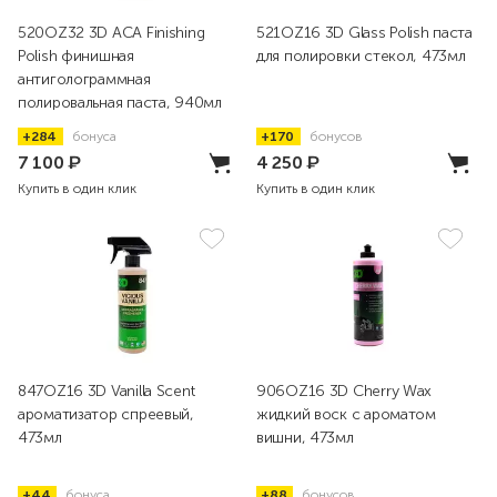
520OZ32 3D ACA Finishing
521OZ16 3D Glass Polish паста
Polish финишная
для полировки стекол, 473мл
антиголограммная
полировальная паста, 940мл
+284
бонуса
+170
бонусов
7 100
₽
4 250
₽
Купить в один клик
Купить в один клик
847OZ16 3D Vanilla Scent
906OZ16 3D Cherry Wax
ароматизатор спреевый,
жидкий воск с ароматом
473мл
вишни, 473мл
+44
бонуса
+88
бонусов