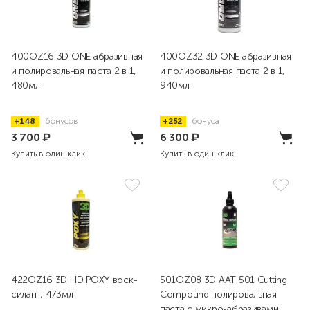
400OZ16 3D ONE абразивная
400OZ32 3D ONE абразивная
и полировальная паста 2 в 1,
и полировальная паста 2 в 1,
480мл
940мл
+148
бонусов
+252
бонуса
3 700
₽
6 300
₽
Купить в один клик
Купить в один клик
422OZ16 3D HD POXY воск-
501OZ08 3D AAT 501 Cutting
силант, 473мл
Compound полировальная
паста с микро-абразивами,