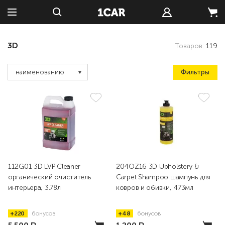
3D
Товаров:
119
Фильтры
наименованию
112G01 3D LVP Cleaner
204OZ16 3D Upholstery &
органический очиститель
Carpet Shampoo шампунь для
интерьера, 3.78л
ковров и обивки, 473мл
+220
бонусов
+48
бонусов