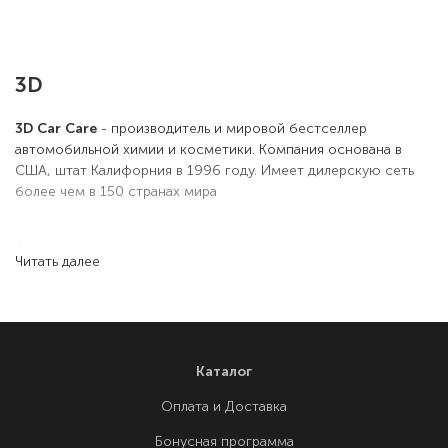
3D
3D Car Care
- производитель и мировой бестселлер
автомобильной химии и косметики. Компания основана в
США, штат Калифорния в 1996 году. Имеет дилерскую сеть
более чем в 150 странах мира
Ассортимент производимой продукции включает в себя
Читать далее
средства и аксессуары для мойки, очистки, полировки и
защиты автомобилей. Высочайшие технологии и стандарты
качества 3D Car Care позволяют экономить время и трудовые
ресурсы по сравнению с другими конкурентами
Каталог
Принцип постоянной модернизации способствует
Оплата и Доставка
улучшению текущей продукции и разработке новой. Строгий
контроль качества выпускаемой продукции на каждом этапе
Бонусная программа