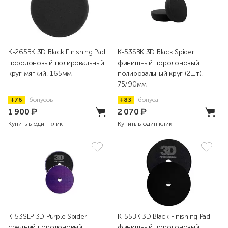
K-265BK 3D Black Finishing Pad
K-53SBK 3D Black Spider
поролоновый полировальный
финишный поролоновый
круг мягкий, 165мм
полировальный круг (2шт),
75/90мм
+76
бонусов
+83
бонуса
1 900
₽
2 070
₽
Купить в один клик
Купить в один клик
K-53SLP 3D Purple Spider
K-55BK 3D Black Finishing Pad
средний поролоновый
финишный поролоновый