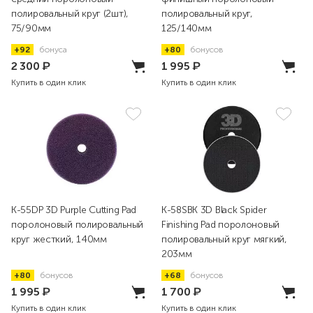
полировальный круг (2шт),
полировальный круг,
75/90мм
125/140мм
+92
бонуса
+80
бонусов
2 300
₽
1 995
₽
Купить в один клик
Купить в один клик
K-55DP 3D Purple Cutting Pad
K-58SBK 3D Black Spider
поролоновый полировальный
Finishing Pad поролоновый
круг жесткий, 140мм
полировальный круг мягкий,
203мм
+80
бонусов
+68
бонусов
1 995
₽
1 700
₽
Купить в один клик
Купить в один клик