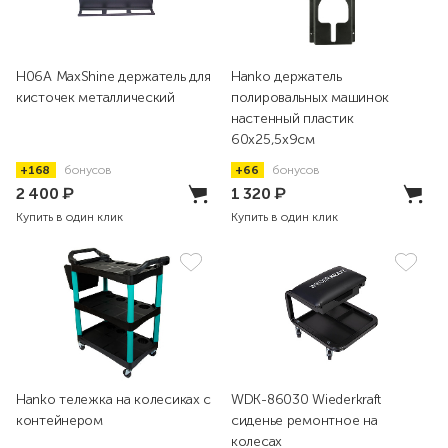
H06A MaxShine держатель для
Hanko держатель
кисточек металлический
полировальных машинок
настенный пластик
60x25,5x9см
+168
бонусов
+66
бонусов
2 400
₽
1 320
₽
Купить в один клик
Купить в один клик
Hanko тележка на колесиках с
WDK-86030 Wiederkraft
контейнером
сиденье ремонтное на
колесах