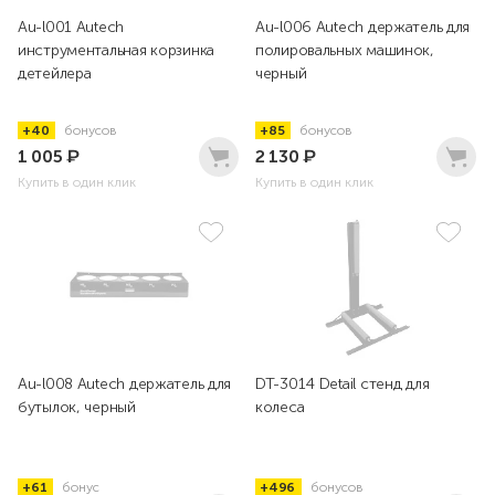
Au-l001 Autech
Au-l006 Autech держатель для
инструментальная корзинка
полировальных машинок,
детейлера
черный
+40
бонусов
+85
бонусов
1 005
₽
2 130
₽
Купить в один клик
Купить в один клик
Au-l008 Autech держатель для
DT-3014 Detail cтенд для
бутылок, черный
колеса
+61
бонус
+496
бонусов