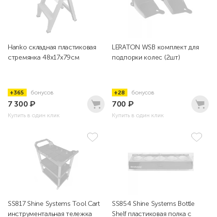
Hanko складная пластиковая
LERATON WSB комплект для
стремянка 48х17х79см
подпорки колес (2шт)
+365
бонусов
+28
бонусов
7 300
₽
700
₽
Купить в один клик
Купить в один клик
SS817 Shine Systems Tool Cart
SS854 Shine Systems Bottle
инструментальная тележка
Shelf пластиковая полка с