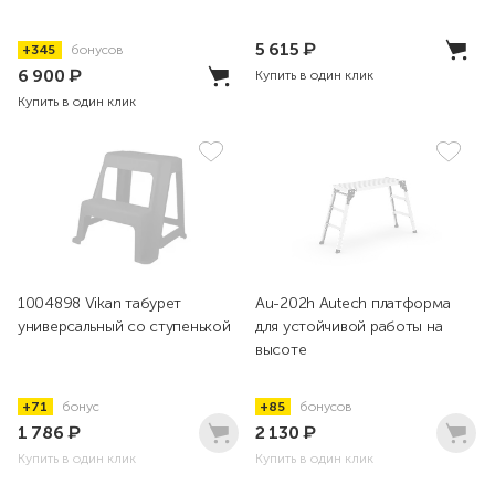
5 615
₽
+345
бонусов
6 900
₽
Купить в один клик
Купить в один клик
1004898 Vikan табурет
Au-202h Autech платформа
универсальный со ступенькой
для устойчивой работы на
высоте
+71
бонус
+85
бонусов
1 786
₽
2 130
₽
Купить в один клик
Купить в один клик