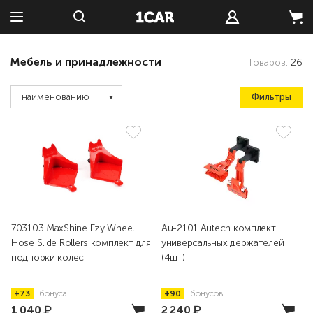
Мебель и принадлежности
Товаров:
26
Фильтры
наименованию
703103 MaxShine Ezy Wheel
Au-2101 Autech комплект
Hose Slide Rollers комплект для
универсальных держателей
подпорки колес
(4шт)
+73
бонуса
+90
бонусов
1 040
₽
2 240
₽