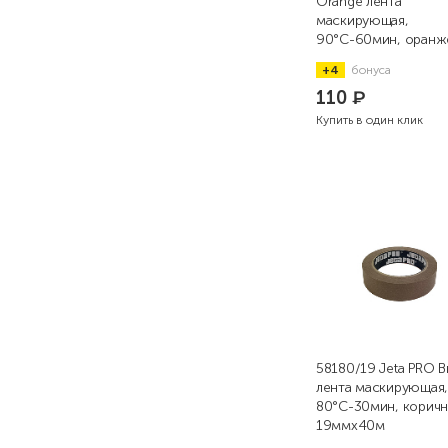
Orange лента
маскирующая,
90°С-60мин, оранж
19ммx40м
+4
бонуса
110
₽
Купить в один клик
58180/19 Jeta PRO 
лента маскирующая,
80°С-30мин, коричн
19ммx40м