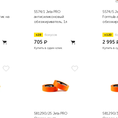
5574/1 Jeta PRO
5574/5 J
тик на
антисиликоновый
Formula 
обезжириватель, 1л
обезжири
+28
бонусов
+120
б
705
₽
2 995
Купить в один клик
Купить в 
581290/25 Jeta PRO
581290/3