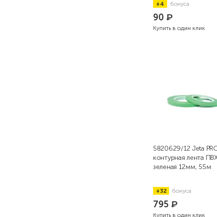
+4
бонуса
90
₽
Купить в один клик
5820629/12 Jeta PR
контурная лента ПВ
зеленая 12мм, 55м
+32
бонуса
795
₽
Купить в один клик