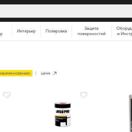
и
Защита
Оборуд
Интерьер
Полировка
ер
поверхностей
и Инст
наименованию
цене