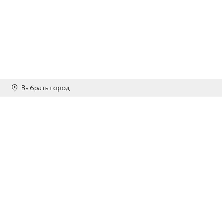
Как приоб
Наша компания гара
интернет-магазине 
доставку по всей Р
Выбрать город
Каталог
Оплата и
ИНН 290132203306
Бонусна
ОГРН 319290100002220