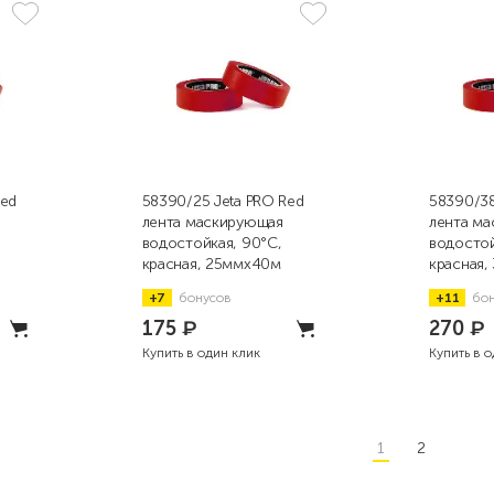
Red
58390/25 Jeta PRO Red
58390/38
лента маскирующая
лента м
водостойкая, 90°С,
водостой
красная, 25ммx40м
красная
+7
бонусов
+11
бо
175
₽
270
₽
Купить в один клик
Купить в 
1
2