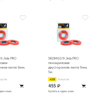
6 Jeta PRO
5828410/9 Jeta PRO
ловая
пенокриловая
нняя лента 6мм,
двусторонняя лента 9мм,
5м
нусов
+18
бонусов
455
₽
один клик
Купить в один клик