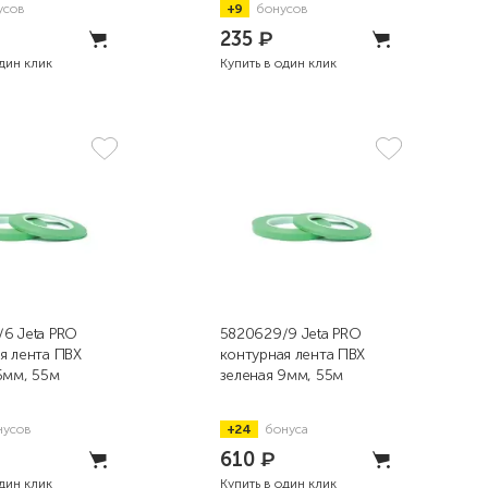
усов
+9
бонусов
235
₽
один клик
Купить в один клик
6 Jeta PRO
5820629/9 Jeta PRO
я лента ПВХ
контурная лента ПВХ
6мм, 55м
зеленая 9мм, 55м
нусов
+24
бонуса
610
₽
один клик
Купить в один клик