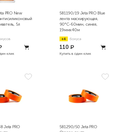
eta PRO New
581190/19 Jeta PRO Blue
антисиликоновый
лента маскирующая,
ватель, 5л
90°С-60мин, синяя,
19ммx40м
онусов
+4
бонуса
₽
110
₽
один клик
Купить в один клик
8 Jeta PRO
581290/50 Jeta PRO