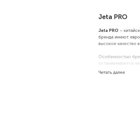
Jeta PRO
Jeta PRO
– китайск
бренда имеют евро
высокое качество 
Особенностью брен
останавливается н
Читать далее
Достоинст
Широкий выбо
Идеальное со
Все выпускае
станциях тех
Частое обнов