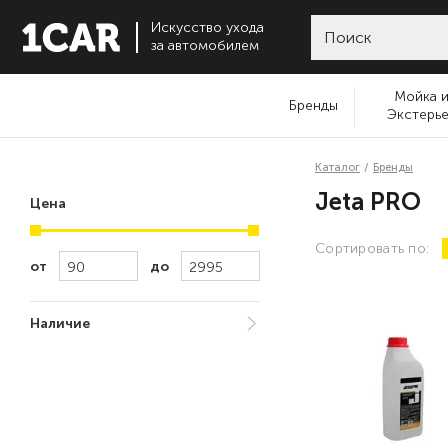
Искусство ухода
за автомобилем
Мойка 
Бренды
Экстерь
Каталог
Бренды
Jeta PRO
Цена
Сортировать по:
от
до
Наличие