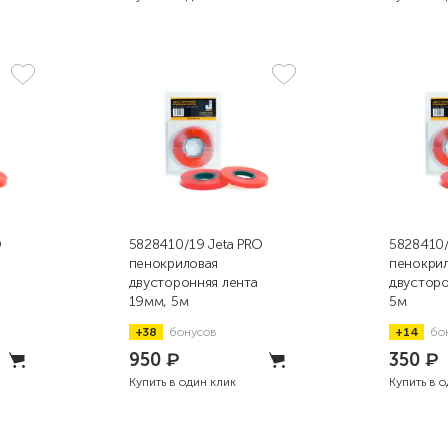
O
5828410/19 Jeta PRO
5828410/
пенокриловая
пенокри
двусторонняя лента
двусторо
19мм, 5м
5м
+38
бонусов
+14
бо
950
₽
350
₽
Купить в один клик
Купить в 