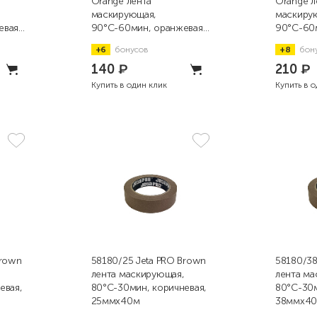
Orange лента
Orange л
маскирующая,
маскиру
евая,
90°С-60мин, оранжевая,
90°С-60м
25ммx40м
38ммx4
+6
бонусов
+8
бон
140
₽
210
₽
Купить в один клик
Купить в 
Brown
58180/25 Jeta PRO Brown
58180/38
лента маскирующая,
лента ма
евая,
80°С-30мин, коричневая,
80°С-30м
25ммx40м
38ммx4