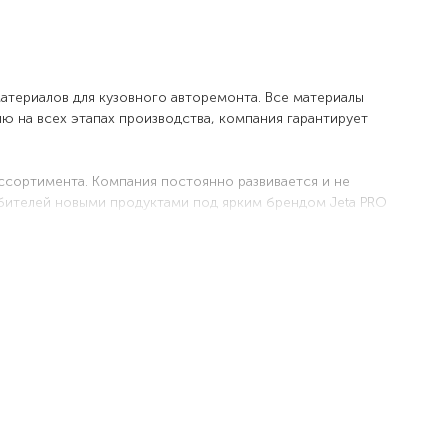
териалов для кузовного авторемонта. Все материалы
 на всех этапах производства, компания гарантирует
сортимента. Компания постоянно развивается и не
бителей новыми продуктами под ярким брендом Jeta PRO
 (проводится тестирование на разнообразных независимых
рение товарной линейки.