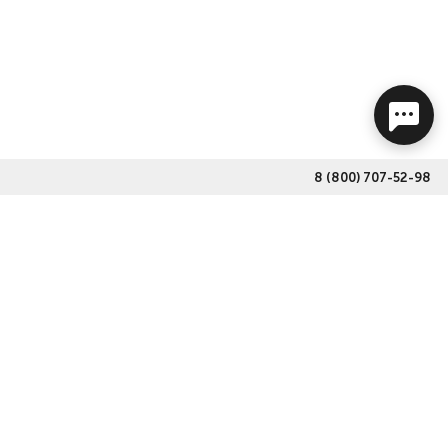
ичества. Приобрести продукцию «Jeta PRO» в нашем
 корзину и перейдите к оплате. Выполняем бесплатную
8 (800) 707-52-98
г. Санкт-Петербург,
ул. Ново-Никитинская,
д.18, стр.2
Принимаем к оплате: