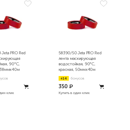
 Jeta PRO Red
58390/50 Jeta PRO Red
аскирующая
лента маскирующая
кая, 90°С,
водостойкая, 90°С,
, 38ммx40м
красная, 50ммx40м
нусов
+14
бонусов
350
₽
один клик
Купить в один клик