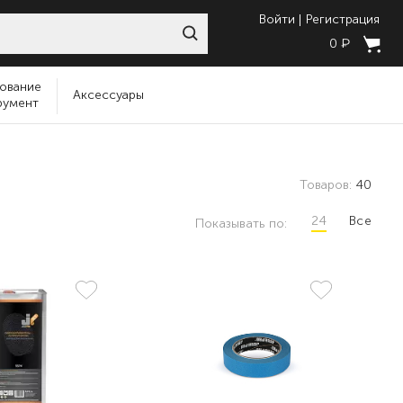
Войти
Регистрация
₽
0
ование
Аксессуары
румент
Товаров:
40
24
Все
Показывать по: