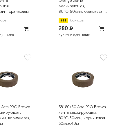
ента
Orange лента
ющая,
маскирующая,
ин, оранжевая,
90°С-60мин, оранжевая,
0м
50ммx40м
усов
+11
бонусов
280
₽
один клик
Купить в один клик
 Jeta PRO Brown
58180/50 Jeta PRO Brown
скирующая,
лента маскирующая,
ин, коричневая,
80°С-30мин, коричневая,
0м
50ммx40м