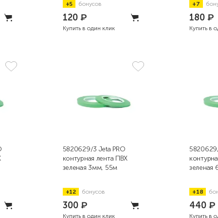
+5
бонусов
+7
бон
120
₽
180
₽
Купить в один клик
Купить в 
O
5820629/3 Jeta PRO
5820629/
Х
контурная лента ПВХ
контурна
зеленая 3мм, 55м
зеленая 
+12
бонусов
+18
бо
300
₽
440
₽
Купить в один клик
Купить в 