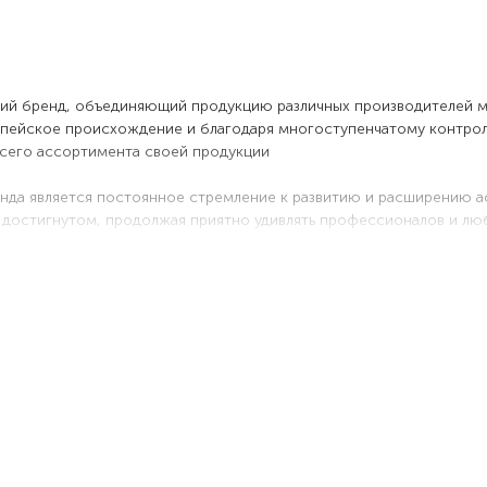
ий бренд, объединяющий продукцию различных производителей ма
пейское происхождение и благодаря многоступенчатому контролю
всего ассортимента своей продукции
да является постоянное стремление к развитию и расширению ас
а достигнутом, продолжая приятно удивлять профессионалов и лю
ва
р продукции, рассчитанный на разного потребителя;
отношение цены и качества товаров;
мые товары соответствуют европейским стандартам безопасности
нического обслуживания);
ление ассортимента – ежегодно происходит необходимое расши