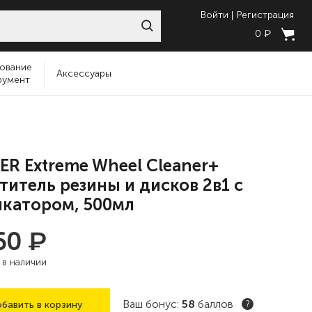
Войти
Регистрация
₽
0
ование
Аксессуары
румент
ER Extreme Wheel Cleaner+
титель резины и дисков 2в1 с
катором, 500мл
₽
160
:
в наличии
Ваш бонус:
58
баллов
бавить в корзину
?