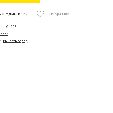
 в один клик
в избранное
ара:
04795
inder
а:
Выбрать город