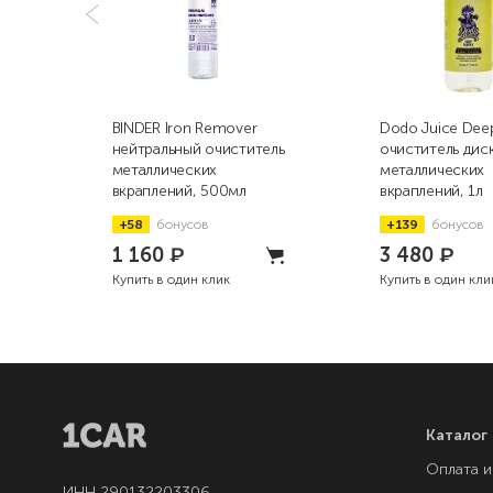
BINDER Iron Remover
Dodo Juice Deep
нейтральный очиститель
очиститель дис
металлических
металлических
вкраплений, 500мл
вкраплений, 1л
+58
бонусов
+139
бонусов
1 160
₽
3 480
₽
Купить в один клик
Купить в один кли
Каталог
Оплата и
ИНН 290132203306