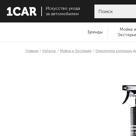
Искусство ухода
за автомобилем
Мойка 
Бренды
Экстерь
Главная
Каталог
Мойка и Экстерьер
Очистители колесных д