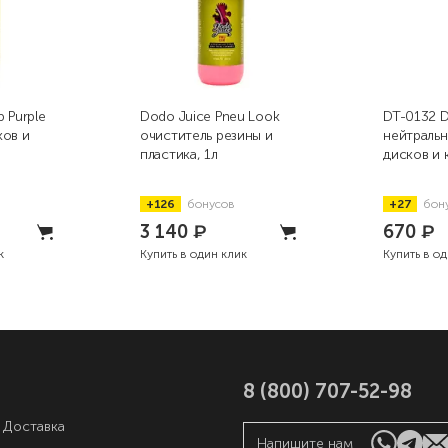
 Purple
Dodo Juice Pneu Look
DT-0132 De
ков и
очиститель резины и
нейтральн
пластика, 1л
дисков и 
+126
бонусов
+27
бон
3 140
₽
670
₽
к
Купить в один клик
Купить в о
8 (800) 707-52-98
 Доставка
Напишите нам