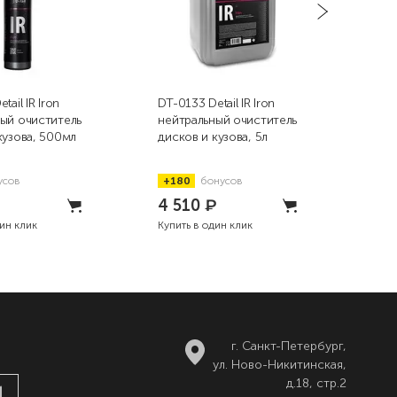
tail IR Iron
DT-0133 Detail IR Iron
DT-0
ый очиститель
нейтральный очиститель
ней
кузова, 500мл
дисков и кузова, 5л
диск
усов
+180
бонусов
+4
4 510
₽
1 
дин клик
Купить в один клик
Купи
г. Санкт-Петербург,
ул. Ново-Никитинская,
д.18, стр.2