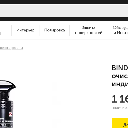
и
Защита
Оборуд
Интерьер
Полировка
ер
поверхностей
и Инст
исков и резины
BIND
очис
инди
1 
наличие
До