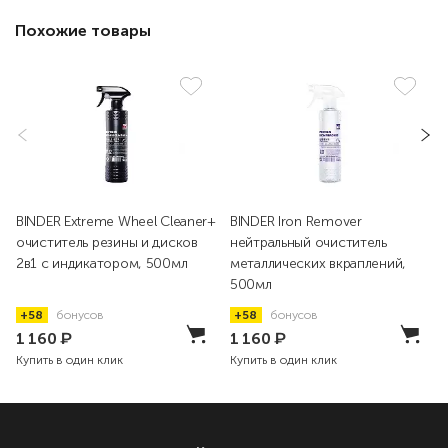
Похожие товары
BINDER Extreme Wheel Cleaner+
BINDER Iron Remover
очиститель резины и дисков
нейтральный очиститель
2в1 с индикатором, 500мл
металлических вкраплений,
500мл
+58
бонусов
+58
бонусов
1 160
₽
1 160
₽
Купить в один клик
Купить в один клик