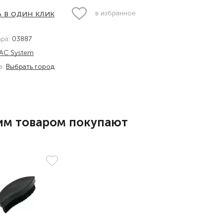
 в один клик
в избранное
ара:
03887
AC System
а:
Выбрать город
им товаром покупают