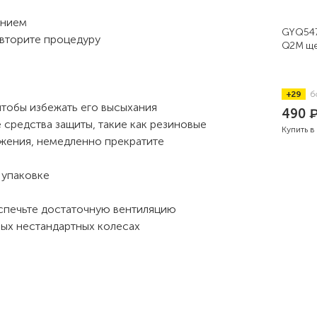
ением
GYQ547
овторите процедуру
Q2M ще
+29
б
чтобы избежать его высыхания
490
средства защиты, такие как резиновые
Купить в
ажения, немедленно прекратите
 упаковке
спечьте достаточную вентиляцию
ых нестандартных колесах