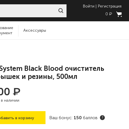
Войти
Регистрация
₽
0
ование
Аксессуары
румент
System Black Blood очиститель
ышек и резины, 500мл
₽
500
:
в наличии
Ваш бонус:
150
баллов
бавить в корзину
?