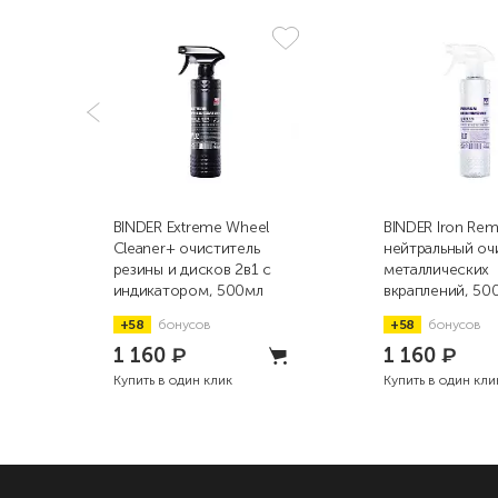
BINDER Extreme Wheel
BINDER Iron Re
Cleaner+ очиститель
нейтральный оч
резины и дисков 2в1 с
металлических
индикатором, 500мл
вкраплений, 50
+58
бонусов
+58
бонусов
1 160
₽
1 160
₽
Купить в один клик
Купить в один кли