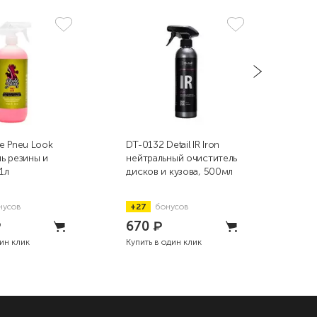
e Pneu Look
DT-0132 Detail IR Iron
DT-0
ь резины и
нейтральный очиститель
ней
1л
дисков и кузова, 500мл
диск
нусов
+27
бонусов
+1
₽
670
₽
4 
дин клик
Купить в один клик
Купи