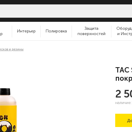
и
Защита
Оборуд
Интерьер
Полировка
ер
поверхностей
и Инст
исков и резины
TAC 
покр
2 
наличие
До