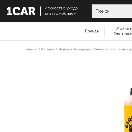
Искусство ухода
за автомобилем
Мойка 
Бренды
Экстерь
Главная
Каталог
Мойка и Экстерьер
Очистители колесных д