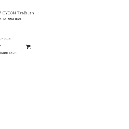
 GYEON TireBrush
тка для шин
онусов
₽
 один клик