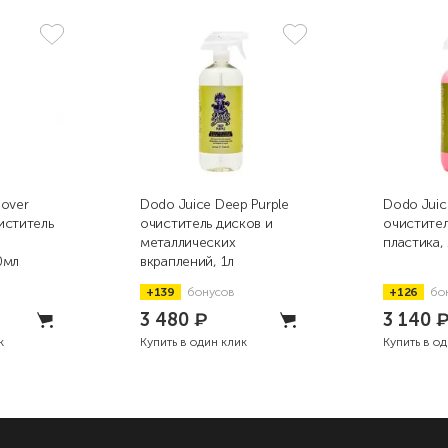
mover
Dodo Juice Deep Purple
Dodo Juic
иститель
очиститель дисков и
очистител
металлических
пластика, 
0мл
вкраплений, 1л
+139
бонусов
+126
бо
3 480
₽
3 140
к
Купить в один клик
Купить в о