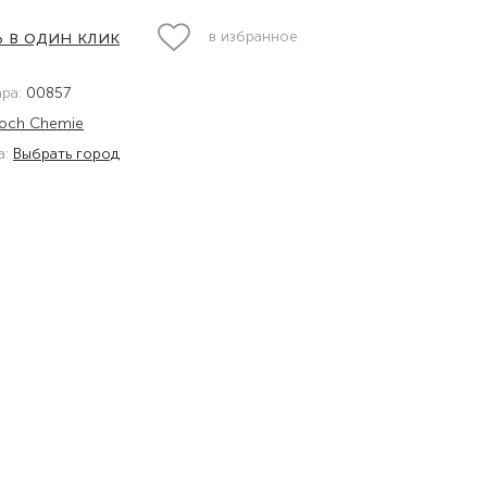
 в один клик
в избранное
ара:
00857
och Chemie
а:
Выбрать город