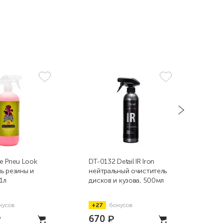
e Pneu Look
DT-0132 Detail IR Iron
DT-0
ь резины и
нейтральный очиститель
ней
1л
дисков и кузова, 500мл
диск
нусов
+27
бонусов
+1
₽
670
₽
4 