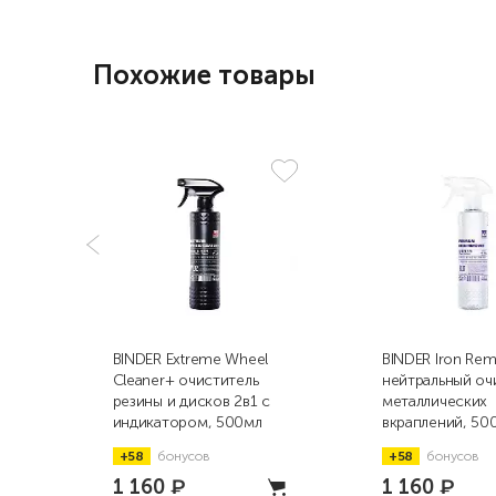
Похожие товары
BINDER Extreme Wheel
BINDER Iron Re
Cleaner+ очиститель
нейтральный оч
резины и дисков 2в1 с
металлических
индикатором, 500мл
вкраплений, 50
+58
бонусов
+58
бонусов
1 160
₽
1 160
₽