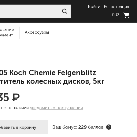
Войти
Регистрация
₽
0
ование
Аксессуары
румент
05 Koch Chemie Felgenblitz
титель колесных дисков, 5кг
₽
35
:
нет в наличии
уведомить о поступлении
Ваш бонус:
229
баллов
бавить в корзину
?