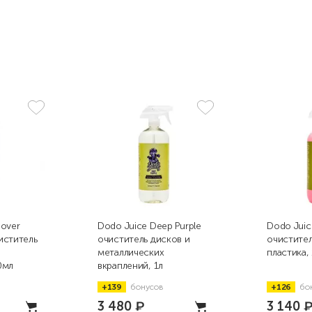
mover
Dodo Juice Deep Purple
Dodo Juic
иститель
очиститель дисков и
очистител
металлических
пластика, 
0мл
вкраплений, 1л
+139
бонусов
+126
бо
3 480
₽
3 140