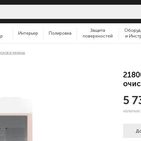
и
Защита
Оборуд
Интерьер
Полировка
ер
поверхностей
и Инст
исков и резины
2180
очис
5 7
наличие
До