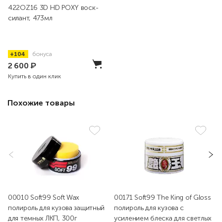
422OZ16 3D HD POXY воск-
силант, 473мл
+104
бонуса
2 600
₽
Купить в один клик
Похожие товары
00010 Soft99 Soft Wax
00171 Soft99 The King of Gloss
полироль для кузова защитный
полироль для кузова с
для темных ЛКП, 300г
усилением блеска для светлых