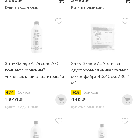
2 290
₽
3 490
₽
Купить в один клик
Купить в один клик
Shiny Garage All Around APC
Shiny Garage All Arounder
концентрированный
двусторонняя универсальная
универсальный очиститель, 1л
микрофибра 40х40см, 380г/
м2
+74
бонуса
+18
бонусов
1 840
₽
440
₽
Купить в один клик
Купить в один клик