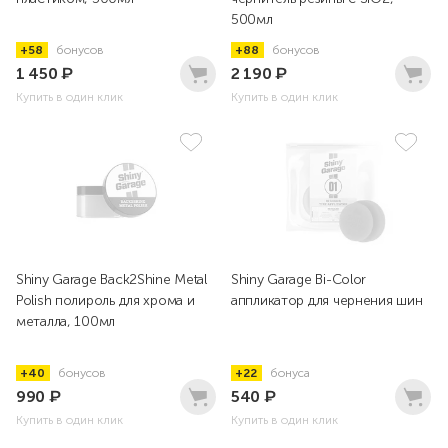
500мл
+58
бонусов
+88
бонусов
1 450
₽
2 190
₽
Купить в один клик
Купить в один клик
Shiny Garage Back2Shine Metal
Shiny Garage Bi-Color
Polish полироль для хрома и
аппликатор для чернения шин
металла, 100мл
+40
бонусов
+22
бонуса
990
₽
540
₽
Купить в один клик
Купить в один клик