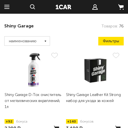
Shiny Garage
Товаров:
76
Фильтры
наименованию
Shiny Garage D-Tox очиститель
Shiny Garage Leather Kit Strong
от металлических вкраплений,
набор для ухода за кожей
1л
+92
бонуса
+140
бонусов