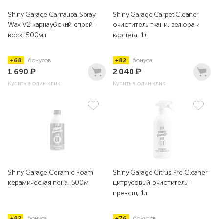
Shiny Garage Carnauba Spray
Shiny Garage Carpet Cleaner
Wax V2 карнаубский спрей-
очиститель ткани, велюра и
воск, 500мл
карпета, 1л
+68
бонусов
+82
бонуса
1 690
₽
2 040
₽
Купить в один клик
Купить в один клик
Shiny Garage Ceramic Foam
Shiny Garage Citrus Pre Cleaner
керамическая пена, 500м
цитрусовый очиститель-
превош, 1л
+82
бонуса
+76
бонусов