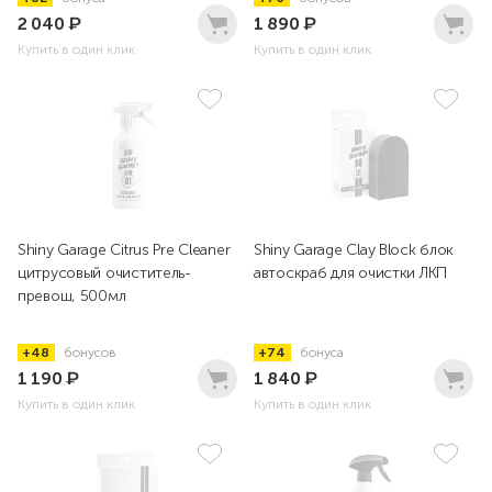
2 040
₽
1 890
₽
Купить в один клик
Купить в один клик
Shiny Garage Citrus Pre Cleaner
Shiny Garage Clay Block блок
цитрусовый очиститель-
автоскраб для очистки ЛКП
превош, 500мл
+48
бонусов
+74
бонуса
1 190
₽
1 840
₽
Купить в один клик
Купить в один клик