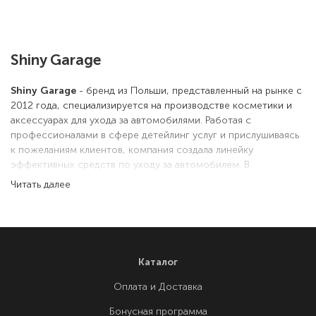
Shiny Garage
Shiny Garage
- бренд из Польши, представленный на рынке с
2012 года, специализируется на производстве косметики и
аксессуарах для ухода за автомобилями. Работая с
профессионалами в сфере детейлинг услуг и прислушиваясь
к пожеланиям клиентов, компания создала линейку
эффективных средств по уходу за автомобилем. В
производстве своих товаров Shiny Garage использует
Читать далее
собственные разработки и сырье высочайшего качества от
надежных европейских и мировых поставщиков
В компании уверены, что правильный и качественный уход
защитит новый автомобиль и подчеркнет блеск даже самых
Каталог
изношенных лакокрасочных покрытий. Именно такой уход
гарантирует продукция Shiny Garage
Оплата и Доставка
Бонусная программа
В широкой линейке бренда представлены продукты для