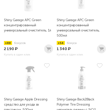
Shiny Garage APC Green
Shiny Garage APC Green
концентрированный
концентрированный
универсальный очиститель, 1л
универсальный очиститель,
500мл
+88
бонусов
+54
бонуса
2 190
₽
1 340
₽
Купить в один клик
Купить в один клик
Shiny Garage Apple Dressing
Shiny Garage Back2Black
средство для ухода за
Polymer Tire Dressing
пластиком, 500мл
чернитель резины с SiO2,