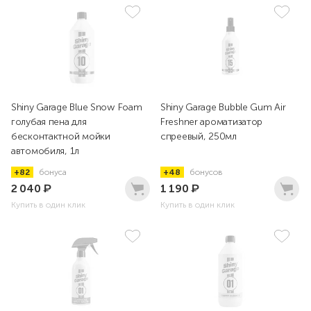
Shiny Garage Blue Snow Foam
Shiny Garage Bubble Gum Air
голубая пена для
Freshner ароматизатор
бесконтактной мойки
спреевый, 250мл
автомобиля, 1л
+82
бонуса
+48
бонусов
2 040
₽
1 190
₽
Купить в один клик
Купить в один клик