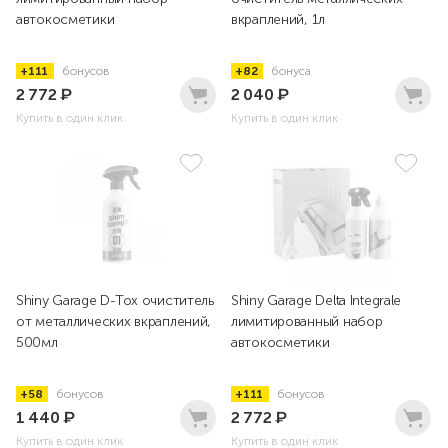
автокосметики
вкраплений, 1л
+111
бонусов
+82
бонуса
2 772
₽
2 040
₽
Купить в один клик
Купить в один клик
Shiny Garage D-Tox очиститель
Shiny Garage Delta Integrale
от металлических вкраплений,
лимитированный набор
500мл
автокосметики
+58
бонусов
+111
бонусов
1 440
₽
2 772
₽
Купить в один клик
Купить в один клик