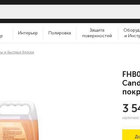
и
Защита
Оборуд
Интерьер
Полировка
ер
поверхностей
и Инст
зы и быстрые блески
FHB0
Cand
покр
3 
наличие
До