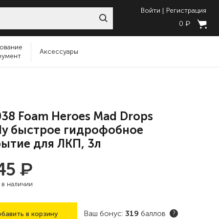
Войти
Регистрация
₽
0
ование
Аксессуары
румент
38 Foam Heroes Mad Drops
y быстрое гидрофобное
ытие для ЛКП, 3л
₽
545
:
в наличии
Ваш бонус:
319
баллов
бавить в корзину
?