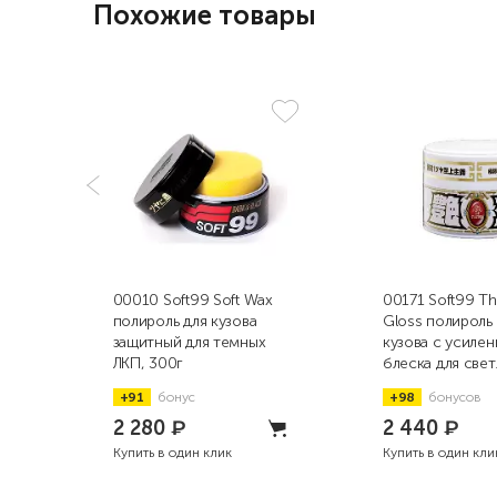
Похожие товары
00010 Soft99 Soft Wax
00171 Soft99 Th
полироль для кузова
Gloss полироль
защитный для темных
кузова с усиле
ЛКП, 300г
блеска для свет
300г
+91
бонус
+98
бонусов
2 280
₽
2 440
₽
Купить в один клик
Купить в один кли