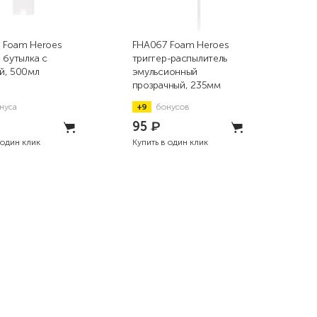
 Foam Heroes
FHA067 Foam Heroes
FHB
 бутылка с
триггер-распылитель
Dro
й, 500мл
эмульсионный
гид
прозрачный, 235мм
для
нуса
+9
бонусов
+7
95
₽
7
 один клик
Купить в один клик
Купи