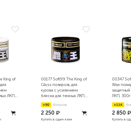
e King of
00177 Soft99 The King of
00347 Sof
 для
Gloss полироль для
Wax полир
нием
кузова с усилением
защитный для темны
лых ЛКП,
блеска для темных ЛКП,
ЛКП, 300г
300г
+90
бонусов
+114
бо
2 250
₽
2 850
к
Купить в один клик
Купить в о