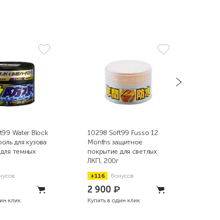
t99 Water Block
10298 Soft99 Fusso 12
103
оль для кузова
Months защитное
Mon
х
покрытие для светлых
пок
ЛКП, 200г
ЛКП
нусов
+116
бонусов
+1
₽
2 900
₽
2 
дин клик
Купить в один клик
Купи