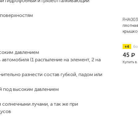
ный гидрофобный и грязеотталкивающий
 поверхностям
FHA003
плотная
крышко
+4
бо
ысоким давлением
45
₽
 автомобиля (1 распыление на элемент, 2 на
Купить в
нительно разнести состав губкой, падом или
ой под высоким давлением
 солнечными лучами, а так же при
дусов