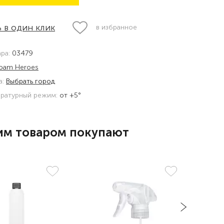
 в один клик
в избранное
ара:
03479
oam Heroes
а:
Выбрать город
ратурный режим:
от +5°
им товаром покупают