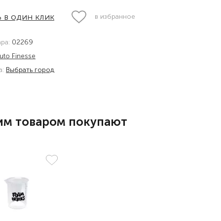
 в один клик
в избранное
ара:
02269
uto Finesse
а:
Выбрать город
им товаром покупают