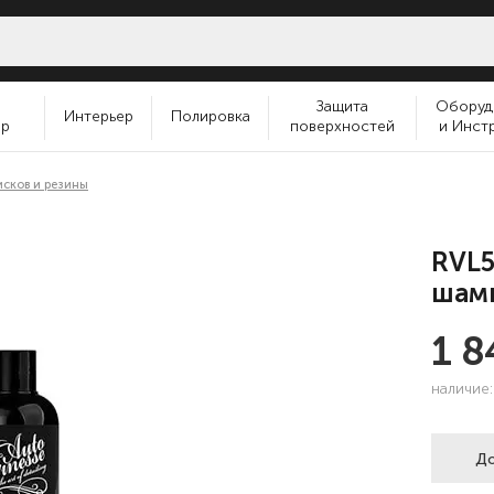
и
Защита
Оборуд
Интерьер
Полировка
ер
поверхностей
и Инст
исков и резины
RVL5
шамп
1 
наличие
До