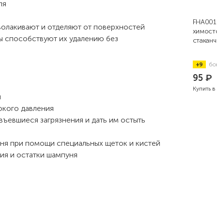
ля
FHA001
волакивают и отделяют от поверхностей
химост
ы способствуют их удалению без
стаканч
+9
бо
95
₽
Купить в
л
окого давления
въевшиеся загрязнения и дать им остыть
уня при помощи специальных щеток и кистей
ия и остатки шампуня