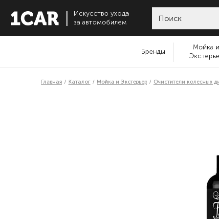
Искусство ухода
за автомобилем
Мойка 
Бренды
Экстерь
Главная
Каталог
Мойка и Экстерьер
Очистители колесных д