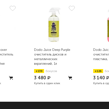
mover
Dodo Juice Deep Purple
Dodo Juic
иститель
очиститель дисков и
очистител
металлических
пластика, 
0мл
вкраплений, 1л
+139
бонусов
+126
бо
3 480
₽
3 140
к
Купить в один клик
Купить в о