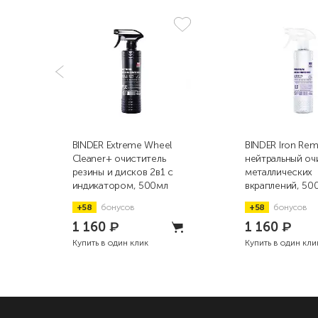
BINDER Extreme Wheel
BINDER Iron Re
Cleaner+ очиститель
нейтральный оч
резины и дисков 2в1 с
металлических
индикатором, 500мл
вкраплений, 50
+58
бонусов
+58
бонусов
1 160
₽
1 160
₽
Купить в один клик
Купить в один кли