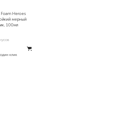
 Foam Heroes
ойкий мерный
ик, 100мл
нусов
 один клик