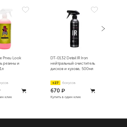
e Pneu Look
DT-0132 Detail IR Iron
DT-0
ь резины и
нейтральный очиститель
ней
1л
дисков и кузова, 500мл
диск
нусов
+27
бонусов
+1
₽
670
₽
4 
дин клик
Купить в один клик
Купи