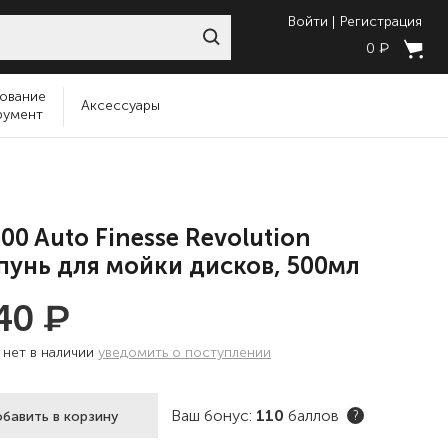
Войти
Регистрация
₽
0
ование
Аксессуары
румент
00 Auto Finesse Revolution
унь для мойки дисков, 500мл
₽
840
:
нет в наличии
уведомить о поступлении
Ваш бонус:
110
баллов
бавить в корзину
?