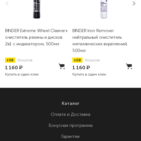
BINDER Extreme Wheel Cleaner+
BINDER Iron Remover
очиститель резины и дисков
нейтральный очиститель
2в1 с индикатором, 500мл
металлических вкраплений,
500мл
+58
бонусов
+58
бонусов
1 160
₽
1 160
₽
Купить в один клик
Купить в один клик
Каталог
Оплата и Доставка
Бонусная программа
Гарантии