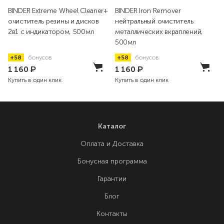
BINDER Extreme Wheel Cleaner+
BINDER Iron Remover
очиститель резины и дисков
нейтральный очиститель
2в1 с индикатором, 500мл
металлических вкраплений,
500мл
+58
бонусов
+58
бонусов
1 160
₽
1 160
₽
Купить в один клик
Купить в один клик
Каталог
Оплата и Доставка
Бонусная программа
Гарантии
Блог
Контакты