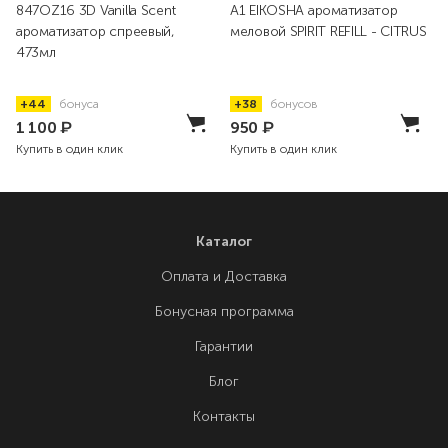
847OZ16 3D Vanilla Scent
A1 EIKOSHA ароматизатор
ароматизатор спреевый,
меловой SPIRIT REFILL - CITRUS
473мл
+44
бонуса
+38
бонусов
1 100
₽
950
₽
Купить в один клик
Купить в один клик
Каталог
Оплата и Доставка
Бонусная программа
Гарантии
Блог
Контакты