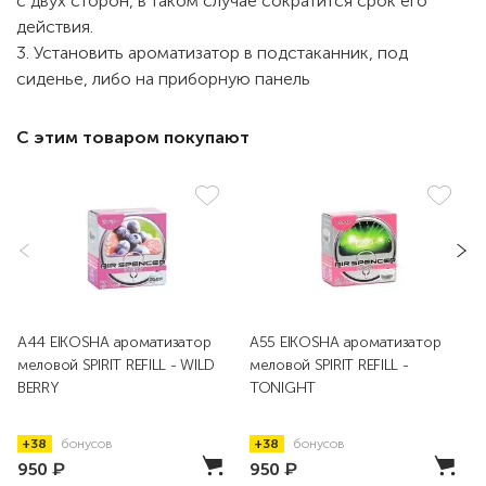
с двух сторон, в таком случае сократится срок его
действия.
3. Установить ароматизатор в подстаканник, под
сиденье, либо на приборную панель
С этим товаром покупают
A44 EIKOSHA ароматизатор
A55 EIKOSHA ароматизатор
меловой SPIRIT REFILL - WILD
меловой SPIRIT REFILL -
BERRY
TONIGHT
+38
бонусов
+38
бонусов
950
₽
950
₽