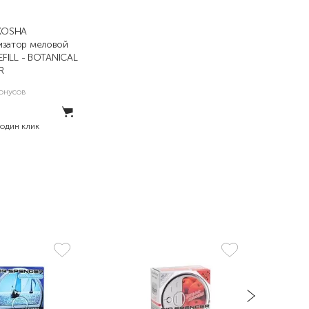
IKOSHA
изатор меловой
REFILL - BOTANICAL
R
онусов
₽
 один клик