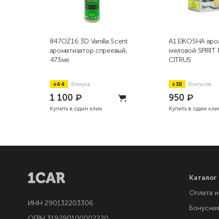
847OZ16 3D Vanilla Scent
A1 EIKOSHA аро
ароматизатор спреевый,
меловой SPIRIT R
473мл
CITRUS
+44
бонуса
+38
бонусов
1 100
₽
950
₽
Купить в один клик
Купить в один кли
Каталог
Оплата и
ИНН 290132203306
Бонусна
ОГРН 319290100002220