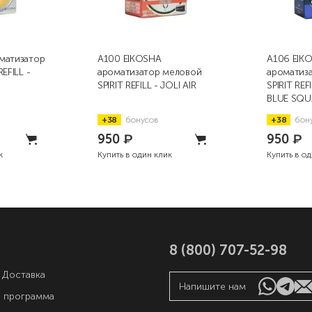
матизатор
A100 EIKOSHA
A106 EIK
EFILL -
ароматизатор меловой
ароматиз
SPIRIT REFILL - JOLI AIR
SPIRIT REF
BLUE SQ
+38
бонусов
+38
бон
950
₽
950
₽
к
Купить в один клик
Купить в о
8 (800) 707-52-98
 Доставка
Напишите нам
я программа