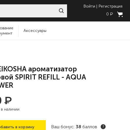
Войти
Регистрация
₽
0
ование
Аксессуары
румент
EIKOSHA ароматизатор
вой SPIRIT REFILL - AQUA
WER
₽
0
:
в наличии
Ваш бонус:
38
баллов
бавить в корзину
?