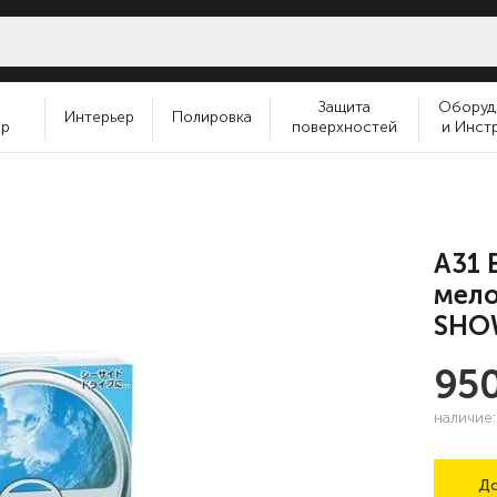
и
Защита
Оборуд
Интерьер
Полировка
ер
поверхностей
и Инст
A31 
мело
SHO
95
наличие
До