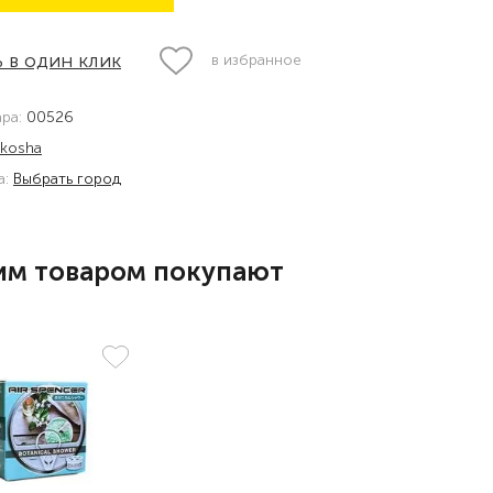
 в один клик
в избранное
ара:
00526
ikosha
а:
Выбрать город
им товаром покупают