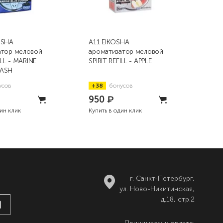
OSHA
A11 EIKOSHA
A15
атор меловой
ароматизатор меловой
аро
ILL - MARINE
SPIRIT REFILL - APPLE
SPIR
UASH
BRE
усов
+38
бонусов
+3
950
₽
95
дин клик
Купить в один клик
Купи
г. Санкт-Петербург,
ул. Ново-Никитинская,
д.18, стр.2