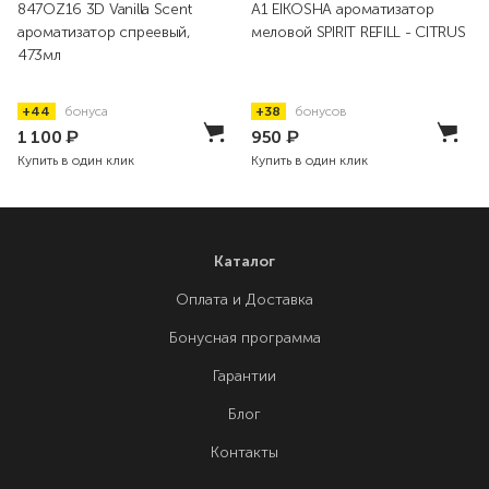
847OZ16 3D Vanilla Scent
A1 EIKOSHA ароматизатор
ароматизатор спреевый,
меловой SPIRIT REFILL - CITRUS
473мл
+44
бонуса
+38
бонусов
1 100
₽
950
₽
Купить в один клик
Купить в один клик
Каталог
Оплата и Доставка
Бонусная программа
Гарантии
Блог
Контакты