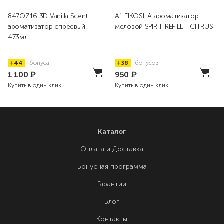
847OZ16 3D Vanilla Scent
A1 EIKOSHA ароматизатор
ароматизатор спреевый,
меловой SPIRIT REFILL - CITRUS
473мл
+44
бонуса
+38
бонусов
1 100
₽
950
₽
Купить в один клик
Купить в один клик
Каталог
Оплата и Доставка
Бонусная программа
Гарантии
Блог
Контакты