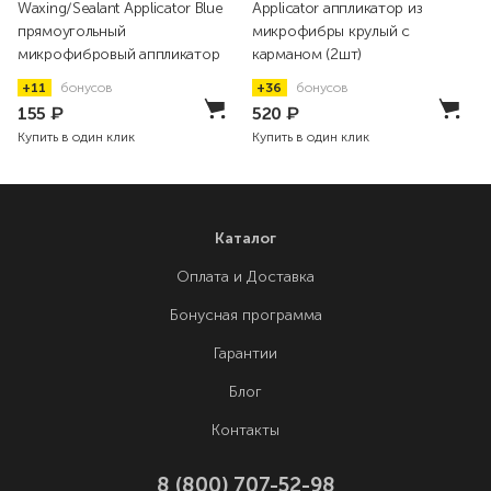
Waxing/Sealant Applicator Blue
Applicator аппликатор из
прямоугольный
микрофибры крулый с
микрофибровый аппликатор
карманом (2шт)
+11
бонусов
+36
бонусов
155
₽
520
₽
Купить в один клик
Купить в один клик
Каталог
Оплата и Доставка
Бонусная программа
Гарантии
Блог
Контакты
8 (800) 707-52-98