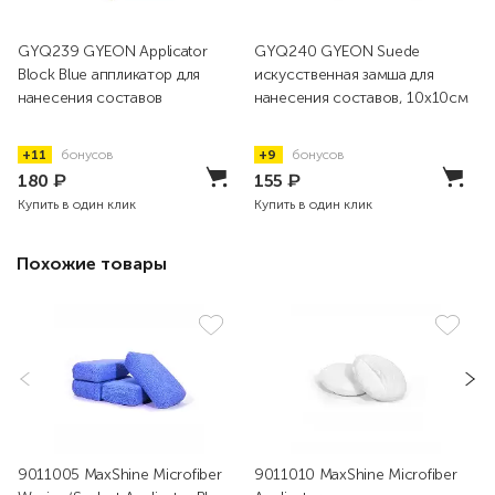
GYQ239 GYEON Applicator
GYQ240 GYEON Suede
Block Blue аппликатор для
искусственная замша для
нанесения составов
нанесения составов, 10x10см
+11
бонусов
+9
бонусов
180
₽
155
₽
Купить в один клик
Купить в один клик
Похожие товары
9011005 MaxShine Microfiber
9011010 MaxShine Microfiber