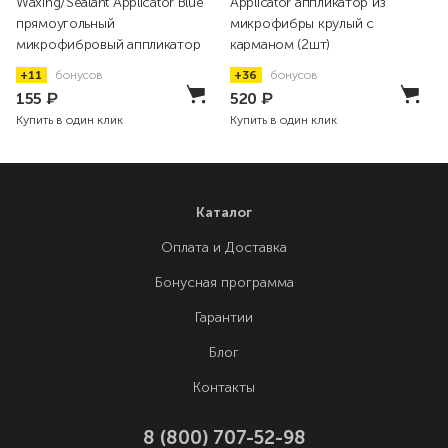
Waxing/Sealant Applicator Blue
Applicator аппликатор из
прямоугольный
микрофибры крулый с
микрофибровый аппликатор
карманом (2шт)
+11
бонусов
+36
бонусов
155
₽
520
₽
Купить в один клик
Купить в один клик
Каталог
Оплата и Доставка
Бонусная программа
Гарантии
Блог
Контакты
8 (800) 707-52-98