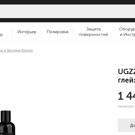
и
Защита
Оборуд
Интерьер
Полировка
ер
поверхностей
и Инст
зы и быстрые блески
UGZ2
глей
1 
наличие
До