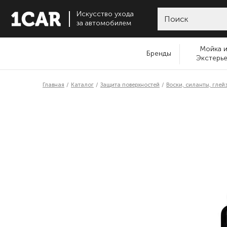
Искусство ухода
за автомобилем
Мойка 
Бренды
Экстерь
Главная
Каталог
Защита поверхностей
Воски, силанты, глей