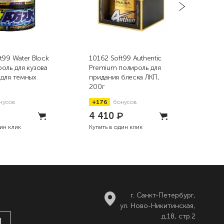
t99 Water Block
10162 Soft99 Authentic
102
оль для кузова
Premium полироль для
Mon
х
придания блеска ЛКП,
пок
200г
ЛКП
нусов
+176
бонусов
+1
₽
4 410
₽
2 
дин клик
Купить в один клик
Купи
г. Санкт-Петербург,
ул. Ново-Никитинская,
д.18, стр.2