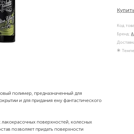
Купить
Код тов
Бренд:
A
Доставк
Темпе
риловый полимер, предназначенный для
окрытии и для придания ему фантастического
х лакокрасочных поверхностей, колесных
остав позволяет придать поверхности