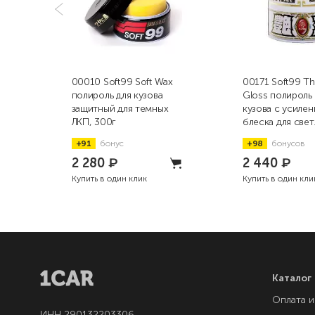
00010 Soft99 Soft Wax
00171 Soft99 Th
полироль для кузова
Gloss полироль
защитный для темных
кузова с усиле
ЛКП, 300г
блеска для свет
300г
+91
бонус
+98
бонусов
2 280
₽
2 440
₽
Купить в один клик
Купить в один кли
Каталог
Оплата и
ИНН 290132203306