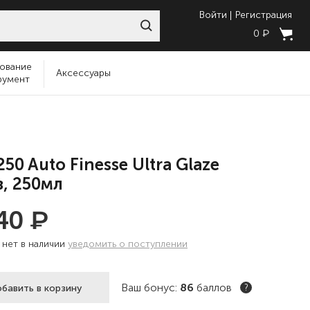
Войти
Регистрация
₽
0
ование
Аксессуары
румент
50 Auto Finesse Ultra Glaze
з, 250мл
₽
440
:
нет в наличии
уведомить о поступлении
Ваш бонус:
86
баллов
бавить в корзину
?