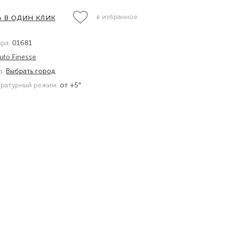
 в один клик
в избранное
ара:
01681
uto Finesse
а:
Выбрать город
ратурный режим:
от +5°