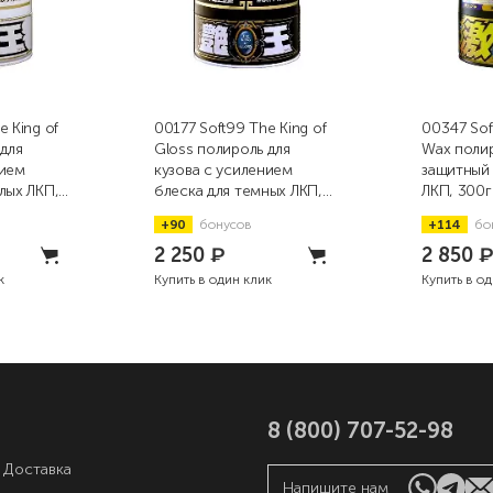
e King of
00177 Soft99 The King of
00347 Sof
 для
Gloss полироль для
Wax полир
нием
кузова с усилением
защитный для темны
лых ЛКП,
блеска для темных ЛКП,
ЛКП, 300г
300г
+90
бонусов
+114
бо
2 250
₽
2 850
к
Купить в один клик
Купить в о
8 (800) 707-52-98
 Доставка
Напишите нам