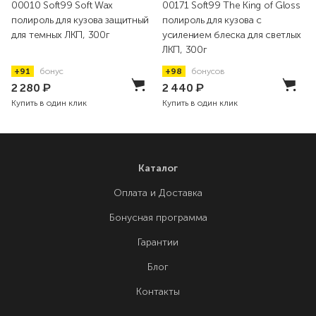
00010 Soft99 Soft Wax
00171 Soft99 The King of Gloss
полироль для кузова защитный
полироль для кузова с
для темных ЛКП, 300г
усилением блеска для светлых
ЛКП, 300г
+91
бонус
+98
бонусов
2 280
₽
2 440
₽
Купить в один клик
Купить в один клик
Каталог
Оплата и Доставка
Бонусная программа
Гарантии
Блог
Контакты