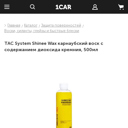
Главная
Каталог
Защита поверхностей
Воски, силанты, глейзы и быстрые блески
TAC System Shinee Wax карнаубский воск с
содержанием диоксида кремния, 500мл