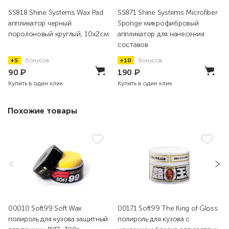
SS818 Shine Systems Wax Pad
SS871 Shine Systems Microfiber
аппликатор черный
Sponge микрофибровый
поролоновый круглый, 10x2см
аппликатор для нанесения
составов
+5
бонусов
+10
бонусов
90
₽
190
₽
Купить в один клик
Купить в один клик
Похожие товары
00010 Soft99 Soft Wax
00171 Soft99 The King of Gloss
полироль для кузова защитный
полироль для кузова с