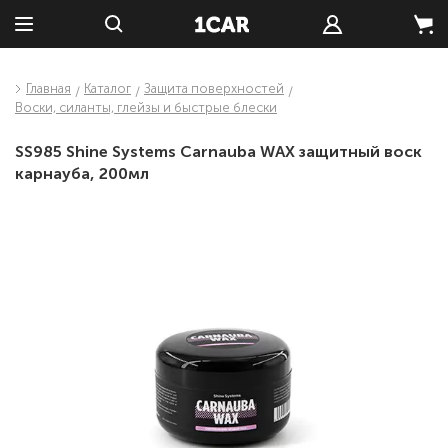
Главная
Каталог
Защита поверхностей
Воски, силанты, глейзы и быстрые блески
SS985 Shine Systems Carnauba WAX защитный воск
карнауба, 200мл