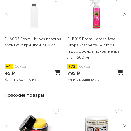
FHA003 Foam Heroes плотная
FHB015 Foam Heroes Mad
бутылка с крышкой, 500мл
Drops Raspberry быстрое
гидрофобное покрытие для
ЛКП, 500мл
+4
бонуса
+72
бонуса
45
₽
795
₽
Купить в один клик
Купить в один клик
Похожие товары