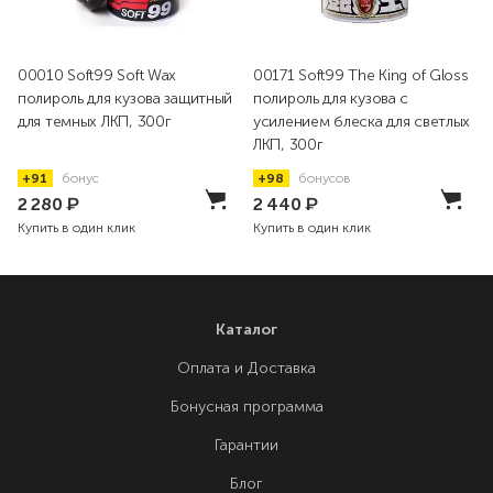
00010 Soft99 Soft Wax
00171 Soft99 The King of Gloss
полироль для кузова защитный
полироль для кузова с
для темных ЛКП, 300г
усилением блеска для светлых
ЛКП, 300г
+91
бонус
+98
бонусов
2 280
₽
2 440
₽
Купить в один клик
Купить в один клик
Каталог
Оплата и Доставка
Бонусная программа
Гарантии
Блог