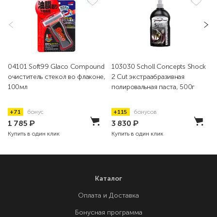
04101 Soft99 Glaco Compound
103030 Scholl Concepts Shock
очиститель стекол во флаконе,
2 Cut экстраабразивная
100мл
полировальная паста, 500г
+71
бонус
+115
бонусов
1 785
₽
3 830
₽
Купить в один клик
Купить в один клик
Каталог
Оплата и Доставка
Бонусная программа