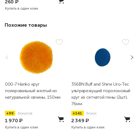
260
₽
Купить в один клик
Похожие товары
000-7 Hanko круг
356BN Buff and Shine Uro-Tec
полировальный желтый из
ультрарежущий поролоновый
натуральной овчины, 150мм
круг из сетчатой пены (2шт),
76мм
+99
бонусов
+141
бонус
1 970
₽
2 349
₽
Купить в один клик
Купить в один клик