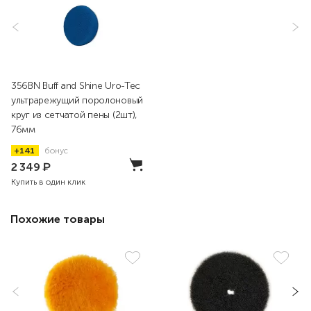
356BN Buff and Shine Uro-Tec
ультрарежущий поролоновый
круг из сетчатой пены (2шт),
76мм
+141
бонус
2 349
₽
Купить в один клик
Похожие товары