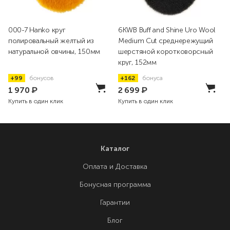
000-7 Hanko круг
6KWB Buff and Shine Uro Wool
полировальный желтый из
Medium Cut среднережущий
натуральной овчины, 150мм
шерстяной коротковорсный
круг, 152мм
+99
бонусов
+162
бонуса
1 970
₽
2 699
₽
Купить в один клик
Купить в один клик
Каталог
Оплата и Доставка
Бонусная программа
Гарантии
Блог