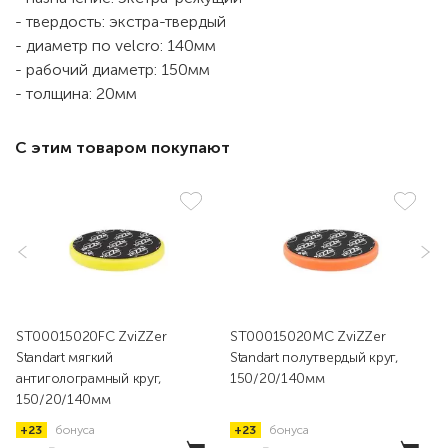
- твердость: экстра-твердый
- диаметр по velcro: 140мм
- рабочий диаметр: 150мм
- толщина: 20мм
С этим товаром покупают
ST00015020FC ZviZZer
ST00015020MC ZviZZer
Standart мягкий
Standart полутвердый круг,
антиголограмный круг,
150/20/140мм
150/20/140мм
+23
бонуса
+23
бонуса