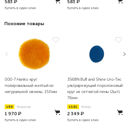
583
₽
583
₽
Купить в один клик
Купить в один клик
Похожие товары
000-7 Hanko круг
356BN Buff and Shine Uro-Tec
полировальный желтый из
ультрарежущий поролоновый
натуральной овчины, 150мм
круг из сетчатой пены (2шт),
76мм
+99
бонусов
+141
бонус
1 970
₽
2 349
₽
Купить в один клик
Купить в один клик