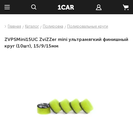
Главная
Каталог
Полировка
Полировальные круги
ZVPSMini15UC ZviZZer mini ультрамягкий финишный
круг (10шт), 15/9/15мм