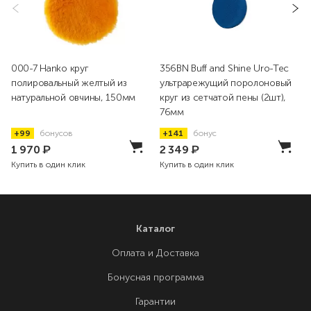
000-7 Hanko круг
356BN Buff and Shine Uro-Tec
полировальный желтый из
ультрарежущий поролоновый
натуральной овчины, 150мм
круг из сетчатой пены (2шт),
76мм
+99
бонусов
+141
бонус
1 970
₽
2 349
₽
Купить в один клик
Купить в один клик
Каталог
Оплата и Доставка
Бонусная программа
Гарантии