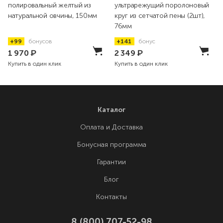
полировальный желтый из
ультрарежущий поролоновый
натуральной овчины, 150мм
круг из сетчатой пены (2шт),
76мм
+99
бонусов
+141
бонус
1 970
₽
2 349
₽
Купить в один клик
Купить в один клик
Каталог
Оплата и Доставка
Бонусная программа
Гарантии
Блог
Контакты
8 (800) 707-52-98