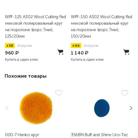
WPF-125 A302 Wool Cutting Pad
WPF-150 A302 Wool Cutting Pad
меховой полировальный круг
меховой полировальный круг
на поролоне (ворс 7мм),
на поролоне (ворс 7мм),
125/20мм
150/20мм
+38
бонусов
+46
бонусов
960
₽
1 140
₽
Купить в один клик
Купить в один клик
Похожие товары
000-7 Hanko круг
356BN Buff and Shine Uro-Tec