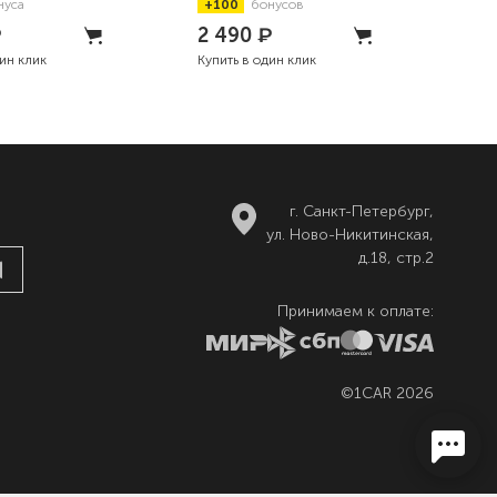
нуса
+100
бонусов
+8
₽
2 490
₽
93
дин клик
Купить в один клик
Купи
г. Санкт-Петербург,
ул. Ново-Никитинская,
д.18, стр.2
Принимаем к оплате:
©1CAR 2026