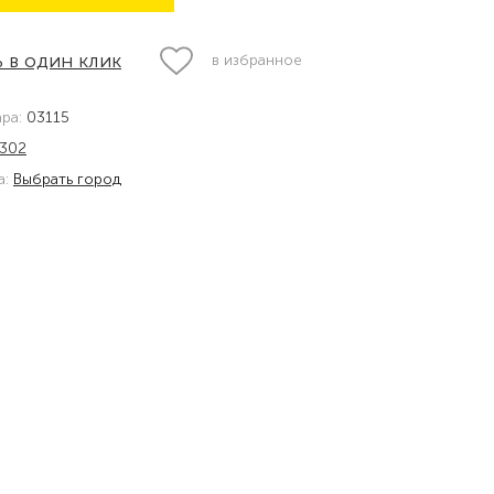
 в один клик
в избранное
ара:
03115
302
а:
Выбрать город