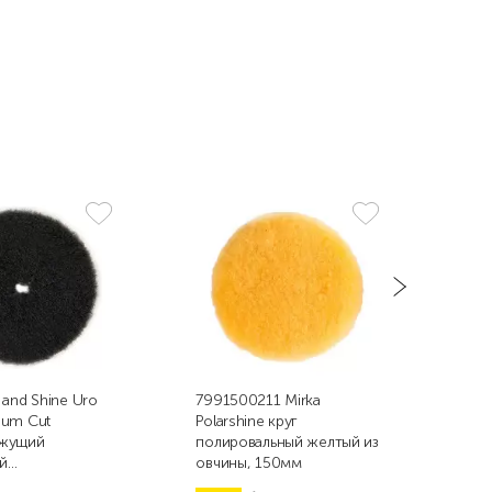
 and Shine Uro
7991500211 Mirka
9.D
ium Cut
Polarshine круг
пор
жущий
полировальный желтый из
пол
й
овчины, 150мм
жёл
рсный круг,