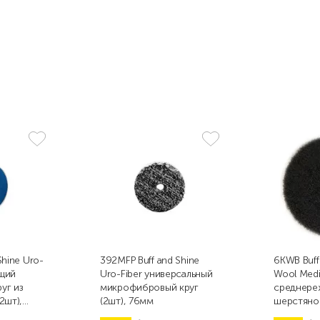
Shine Uro-
392MFP Buff and Shine
6KWB Buff
щий
Uro-Fiber универсальный
Wool Med
уг из
микрофибровый круг
среднере
2шт),
(2шт), 76мм
шерстяно
коротково