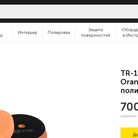
и
Защита
Оборуд
Интерьер
Полировка
ер
поверхностей
и Инст
TR-1
Oran
поли
70
наличие
До