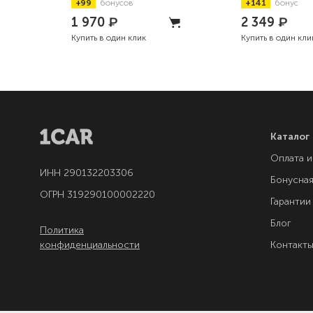
+99
бонусов
+141
бонус
1 970
₽
2 349
₽
Купить в один клик
Купить в один кли
Каталог
Оплата и
ИНН 290132203306
Бонусна
ОГРН 319290100002220
Гарантии
Блог
Политика
конфиденциальности
Контакт