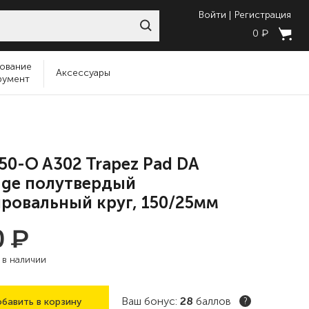
Войти
Регистрация
₽
0
ование
Аксессуары
румент
50-O A302 Trapez Pad DA
ge полутвердый
ровальный круг, 150/25мм
₽
0
:
в наличии
Ваш бонус:
28
баллов
бавить в корзину
?