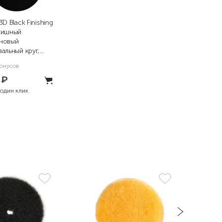
D Black Finishing
нишный
новый
альный круг,
0мм
онусов
5
₽
 один клик