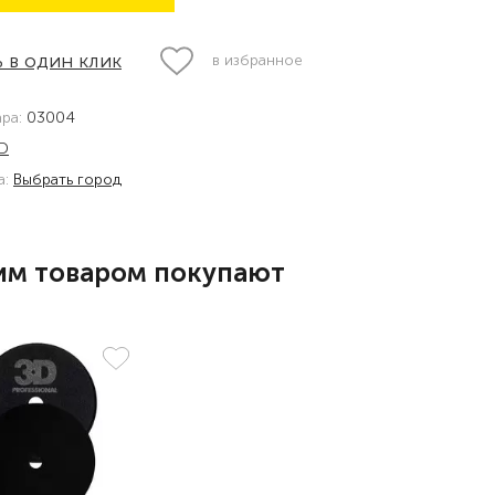
 в один клик
в избранное
ара:
03004
D
а:
Выбрать город
им товаром покупают