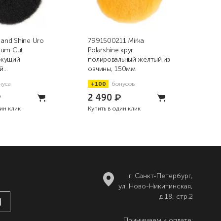
 and Shine Uro
7991500211 Mirka
9.D
ium Cut
Polarshine круг
пор
жущий
полировальный желтый из
пол
й
овчины, 150мм
жёл
рсный круг,
нуса
+100
бонусов
+8
₽
2 490
₽
93
дин клик
Купить в один клик
Купи
г. Санкт-Петербург,
ул. Ново-Никитинская,
д.18, стр.2
Принимаем к оплате: