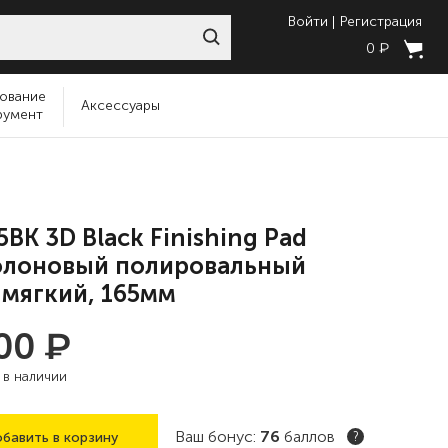
Войти
Регистрация
₽
0
ование
Аксессуары
румент
5BK 3D Black Finishing Pad
олоновый полировальный
 мягкий, 165мм
₽
900
:
в наличии
Ваш бонус:
76
баллов
бавить в корзину
?