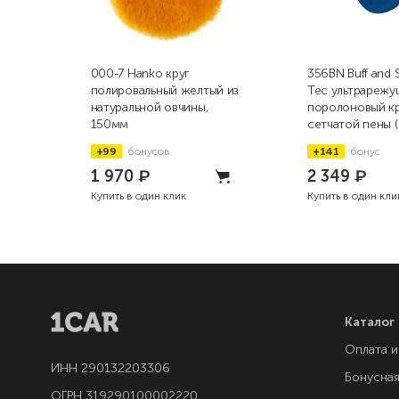
000-7 Hanko круг
356BN Buff and 
полировальный желтый из
Tec ультрарежу
натуральной овчины,
поролоновый кр
150мм
сетчатой пены (
76мм
+99
бонусов
+141
бонус
1 970
₽
2 349
₽
Купить в один клик
Купить в один кли
Каталог
Оплата и
ИНН 290132203306
Бонусна
ОГРН 319290100002220