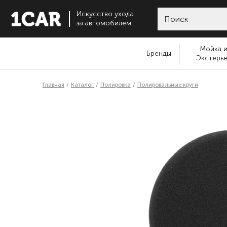
Искусство ухода
за автомобилем
Мойка 
Бренды
Экстерь
Главная
Каталог
Полировка
Полировальные круги