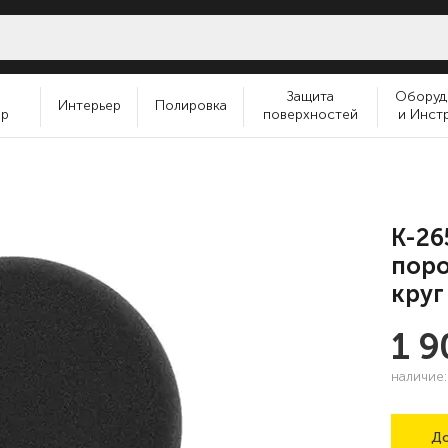
и
Защита
Оборуд
Интерьер
Полировка
ер
поверхностей
и Инст
K-26
пор
круг
1 
наличие
До