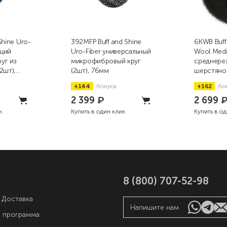
Shine Uro-
392MFP Buff and Shine
6KWB Buff
щий
Uro-Fiber универсальный
Wool Med
уг из
микрофибровый круг
среднере
2шт),
(2шт), 76мм
шерстяно
коротково
+144
бонуса
+162
бо
152мм
2 399
₽
2 699
к
Купить в один клик
Купить в о
8 (800) 707-52-98
 Доставка
Напишите нам
я программа