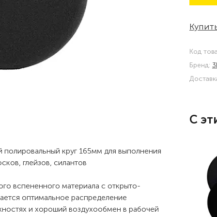
Купить
Код тов
Бренд:
3
Доставк
С эт
кий полировальный круг 165мм для выполнения
сков, глейзов, силантов
ого вспененного материала с открыто-
вается оптимальное распределение
хностях и хороший воздухообмен в рабочей