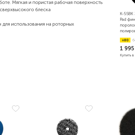
боте. Мягкая и пористая рабочая поверхность
и сверхвысокого блеска
K-55BK 3
Pad фи
 для использования на роторных
пороло
полиров
125/14
+80
б
1 99
Купить в