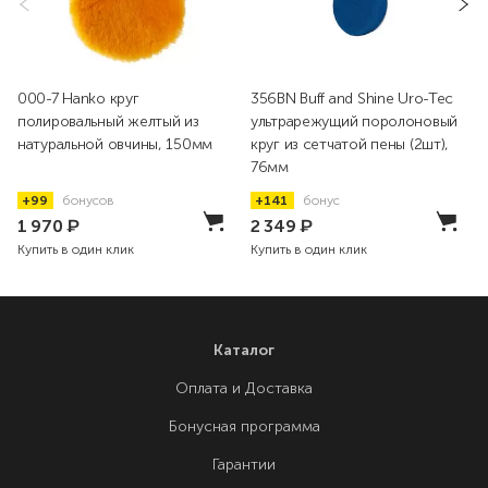
000-7 Hanko круг
356BN Buff and Shine Uro-Tec
полировальный желтый из
ультрарежущий поролоновый
натуральной овчины, 150мм
круг из сетчатой пены (2шт),
76мм
+99
бонусов
+141
бонус
1 970
₽
2 349
₽
Купить в один клик
Купить в один клик
Каталог
Оплата и Доставка
Бонусная программа
Гарантии