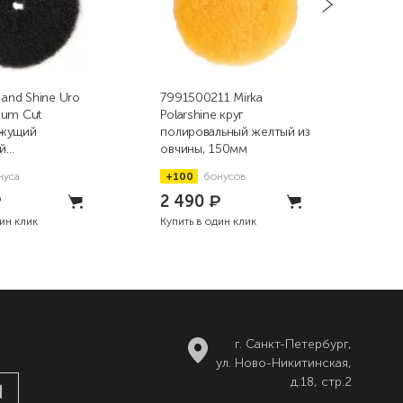
 and Shine Uro
7991500211 Mirka
9.D
ium Cut
Polarshine круг
пор
жущий
полировальный желтый из
пол
й
овчины, 150мм
жёл
рсный круг,
нуса
+100
бонусов
+8
₽
2 490
₽
93
дин клик
Купить в один клик
Купи
г. Санкт-Петербург,
ул. Ново-Никитинская,
д.18, стр.2