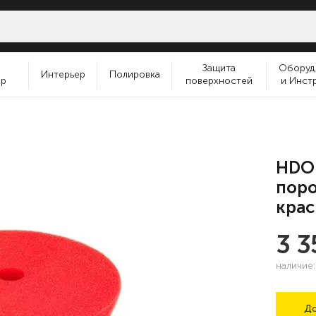
и
Защита
Оборуд
Интерьер
Полировка
ер
поверхностей
и Инст
HDO-
пор
крас
3 
наличие
До