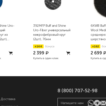
Shine Uro-
392MFP Buff and Shine
6KWB Buff
щий
Uro-Fiber универсальный
Wool Med
уг из
микрофибровый круг
среднере
2шт),
(2шт), 76мм
шерстяно
коротково
+144
бонуса
+162
бо
152мм
2 399
₽
2 699
к
Купить в один клик
Купить в о
8 (800) 707-52-98
 Доставка
Напишите нам