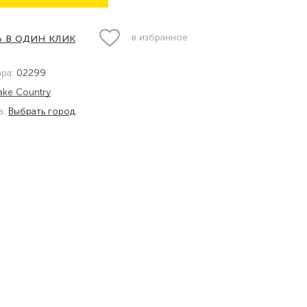
 в один клик
в избранное
ара:
02299
ake Country
а:
Выбрать город