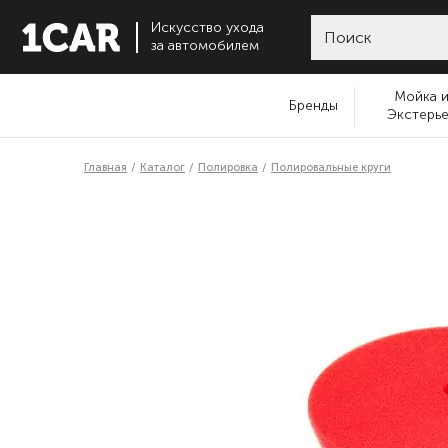
Искусство ухода
за автомобилем
Мойка 
Бренды
Экстерь
Главная
Каталог
Полировка
Полировальные круги