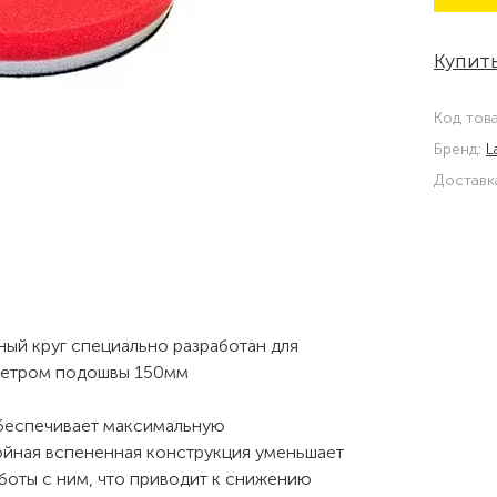
Купить
Код тов
Бренд:
L
Доставк
ный круг специально разработан для
метром подошвы 150мм
беспечивает максимальную
ойная вспененная конструкция уменьшает
боты с ним, что приводит к снижению