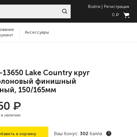
Войти
Регистрация
₽
0
ование
Аксессуары
румент
13650 Lake Country круг
олоновый финишный
ный, 150/165мм
₽
350
:
в наличии
Ваш бонус:
302
балла
бавить в корзину
?