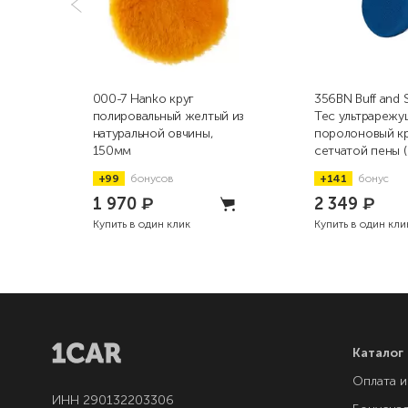
000-7 Hanko круг
356BN Buff and 
полировальный желтый из
Tec ультрарежу
натуральной овчины,
поролоновый кр
150мм
сетчатой пены (
76мм
+99
бонусов
+141
бонус
1 970
₽
2 349
₽
Купить в один клик
Купить в один кли
Каталог
Оплата и
ИНН 290132203306