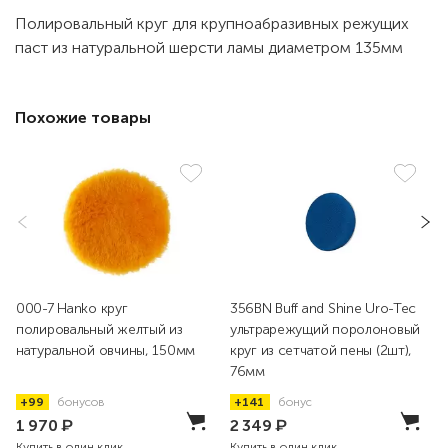
Полировальный круг для крупноабразивных режущих
паст из натуральной шерсти ламы диаметром 135мм
Похожие товары
000-7 Hanko круг
356BN Buff and Shine Uro-Tec
полировальный желтый из
ультрарежущий поролоновый
натуральной овчины, 150мм
круг из сетчатой пены (2шт),
76мм
+99
бонусов
+141
бонус
1 970
₽
2 349
₽
Купить в один клик
Купить в один клик