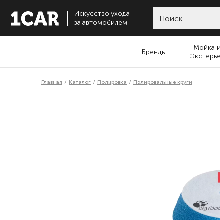
Искусство ухода
за автомобилем
Мойка 
Бренды
Экстерь
Главная
Каталог
Полировка
Полировальные круги