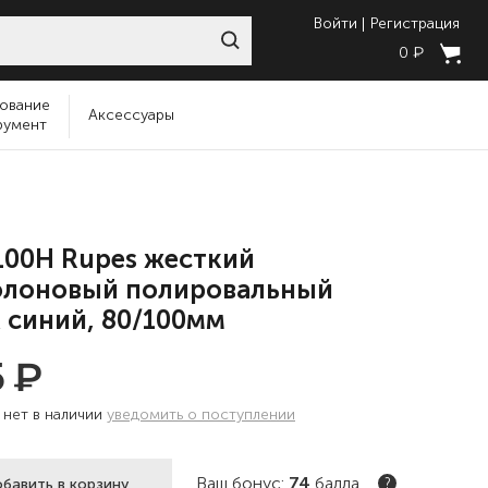
Войти
Регистрация
₽
0
ование
Аксессуары
румент
100H Rupes жесткий
олоновый полировальный
 синий, 80/100мм
₽
5
:
нет в наличии
уведомить о поступлении
Ваш бонус:
74
балла
бавить в корзину
?