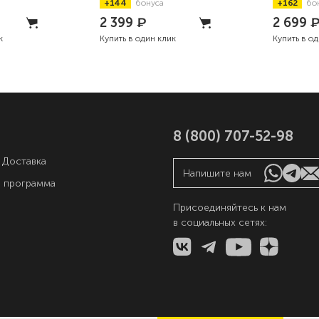
+144
бонуса
+162
бо
152мм
2 399
₽
2 699
к
Купить в один клик
Купить в о
8 (800) 707-52-98
 Доставка
Напишите нам
я программа
Присоединяйтесь к нам
в социальных сетях:
ы