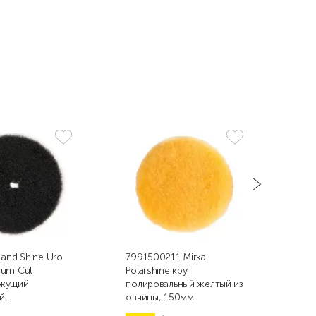
 and Shine Uro
7991500211 Mirka
9.D
ium Cut
Polarshine круг
пор
жущий
полировальный желтый из
пол
й
овчины, 150мм
жёл
рсный круг,