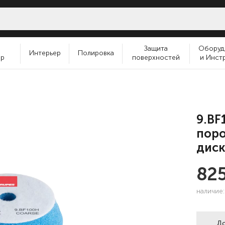
и
Защита
Оборуд
Интерьер
Полировка
ер
поверхностей
и Инст
9.BF
пор
диск
82
наличие
До