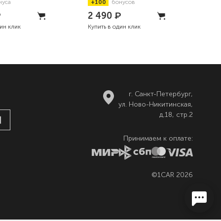
нуса
+100
бонусов
+8
₽
2 490
₽
93
дин клик
Купить в один клик
Купи
г. Санкт-Петербург,
ул. Ново-Никитинская,
д.18, стр.2
Принимаем к оплате:
©1CAR 2026