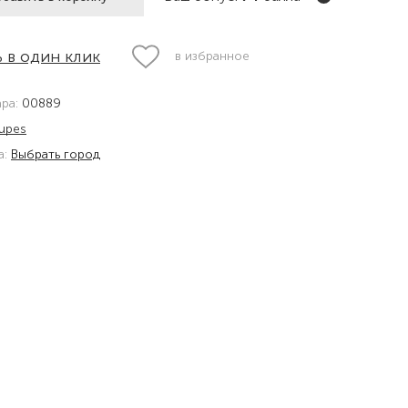
 в один клик
в избранное
ара:
00889
upes
а:
Выбрать город