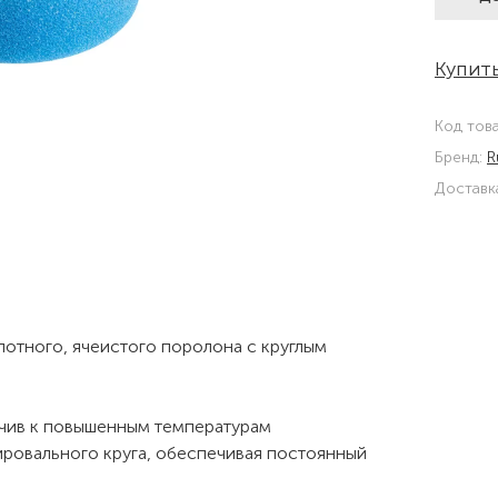
Купить
Код тов
Бренд:
R
Доставк
отного, ячеистого поролона c круглым
йчив к повышенным температурам
ировального круга, обеспечивая постоянный