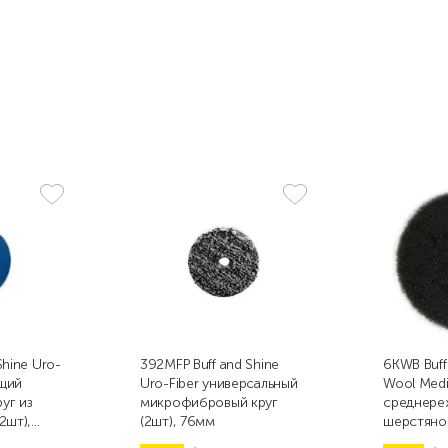
Shine Uro-
392MFP Buff and Shine
6KWB Buff
щий
Uro-Fiber универсальный
Wool Med
уг из
микрофибровый круг
среднере
2шт),
(2шт), 76мм
шерстяно
коротково