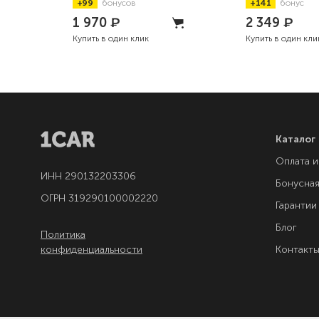
+99
бонусов
+141
бонус
1 970
₽
2 349
₽
Купить в один клик
Купить в один кли
Каталог
Оплата и
ИНН 290132203306
Бонусна
ОГРН 319290100002220
Гарантии
Блог
Политика
конфиденциальности
Контакт