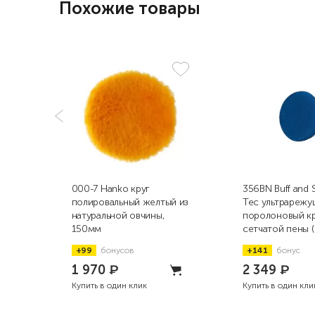
Похожие товары
000-7 Hanko круг
356BN Buff and 
полировальный желтый из
Tec ультрарежу
натуральной овчины,
поролоновый кр
150мм
сетчатой пены (
76мм
+99
бонусов
+141
бонус
1 970
₽
2 349
₽
Купить в один клик
Купить в один кли