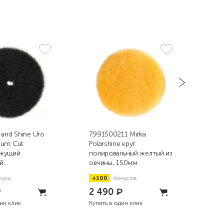
 and Shine Uro
7991500211 Mirka
9.D
ium Cut
Polarshine круг
пор
жущий
полировальный желтый из
пол
й
овчины, 150мм
жёл
рсный круг,
нуса
+100
бонусов
+8
₽
2 490
₽
93
дин клик
Купить в один клик
Купи