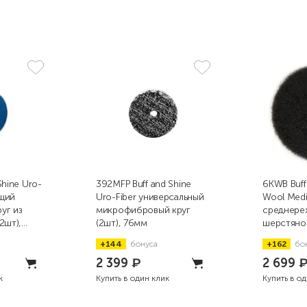
Shine Uro-
392MFP Buff and Shine
6KWB Buff
щий
Uro-Fiber универсальный
Wool Med
уг из
микрофибровый круг
среднере
2шт),
(2шт), 76мм
шерстяно
коротково
+144
бонуса
+162
бо
152мм
2 399
₽
2 699
к
Купить в один клик
Купить в о