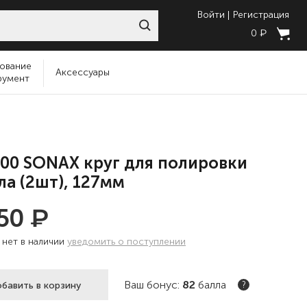
Войти
Регистрация
₽
0
ование
Аксессуары
румент
00 SONAX круг для полировки
ла (2шт), 127мм
₽
050
:
нет в наличии
уведомить о поступлении
Ваш бонус:
82
балла
бавить в корзину
?