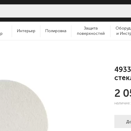
и
Защита
Оборуд
Интерьер
Полировка
ер
поверхностей
и Инст
4933
стек
2 
наличие
До