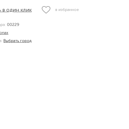
 в один клик
в избранное
ара:
00229
onax
а:
Выбрать город