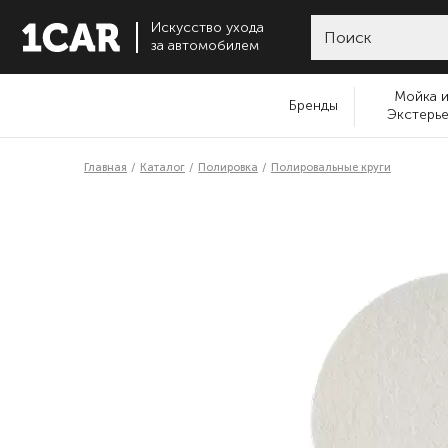
Искусство ухода
за автомобилем
Мойка 
Бренды
Экстерь
Главная
Каталог
Полировка
Полировальные круги