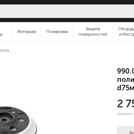
и
Защита
Оборуд
Интерьер
Полировка
ер
поверхностей
и Инст
ругов
990.
поли
d75
2 7
наличие
До