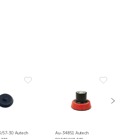
/57-30 Autech
Au-34851 Autech
BP-
 для
подложка для
под