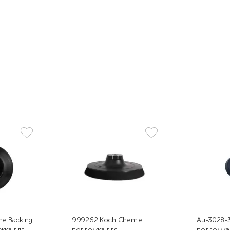
ne Backing
999262 Koch Chemie
Au-3028-3
жка для
подложка для
подложка