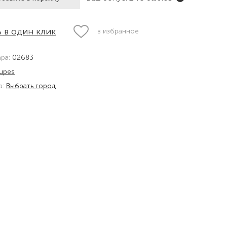
 в один клик
в избранное
ара:
02683
upes
а:
Выбрать город