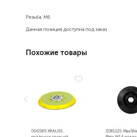
Резьба: М6
Данная позиция доступна под заказ
Похожие товары
006589 KRAUSS
3081125 MaxShi
подложка средней
Plate M14 подло