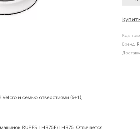
Купить
Код тов
Бренд:
R
Доставк
 Velcro и семью отверстиями (6+1),
 машинок RUPES LHR75E/LHR75. Отличается