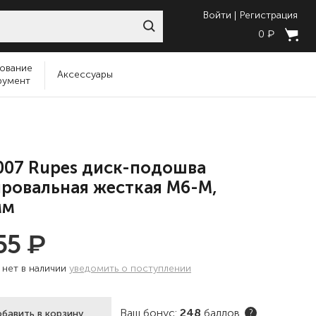
Войти
Регистрация
₽
0
ование
Аксессуары
румент
007 Rupes диск-подошва
ровальная жесткая М6-М,
мм
₽
55
:
нет в наличии
уведомить о поступлении
Ваш бонус:
248
баллов
бавить в корзину
?