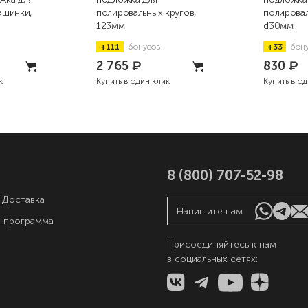
ашинки,
полировальных кругов,
полировал
123мм
d30мм
+111
бонусов
+33
бон
2 765
₽
830
₽
к
Купить в один клик
Купить в о
8 (800) 707-52-98
 Доставка
Напишите нам
я программа
Присоединяйтесь к нам
в социальных сетях:
ы