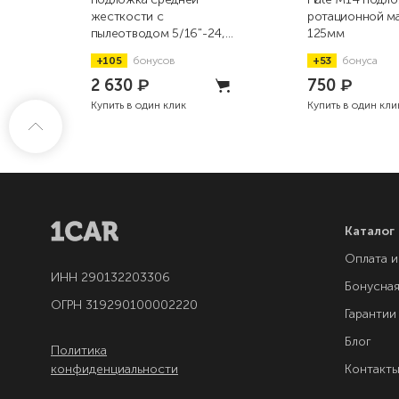
жесткости с
ротационной м
пылеотводом 5/16"-24,
125мм
150мм
+105
бонусов
+53
бонуса
2 630
₽
750
₽
Купить в один клик
Купить в один кли
Каталог
Оплата и
ИНН 290132203306
Бонусна
ОГРН 319290100002220
Гарантии
Блог
Политика
конфиденциальности
Контакт