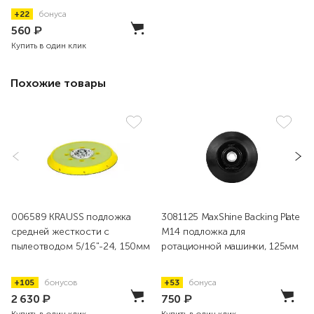
+22
бонуса
560
₽
Купить в один клик
Похожие товары
006589 KRAUSS подложка
3081125 MaxShine Backing Plate
средней жесткости с
M14 подложка для
пылеотводом 5/16"-24, 150мм
ротационной машинки, 125мм
+105
бонусов
+53
бонуса
2 630
₽
750
₽