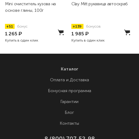
Mini очиститель кузова на
Clay Mitt рукавица автоскраб
основе глины, 100г
+51
бонус
+139
бонусов
1 265
₽
1 985
₽
Купить в один клик
Купить в один клик
Каталог
Оплата и Доставка
Бонусная программа
Гарантии
Блог
Контакты
8 (800) 707-52-98