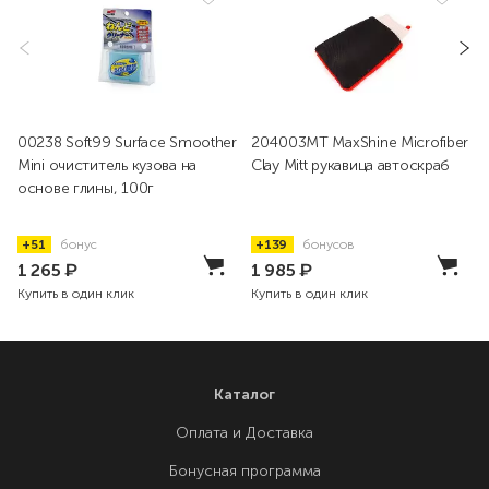
00238 Soft99 Surface Smoother
204003MT MaxShine Microfiber
Mini очиститель кузова на
Clay Mitt рукавица автоскраб
основе глины, 100г
+51
бонус
+139
бонусов
1 265
₽
1 985
₽
Купить в один клик
Купить в один клик
Каталог
Оплата и Доставка
Бонусная программа