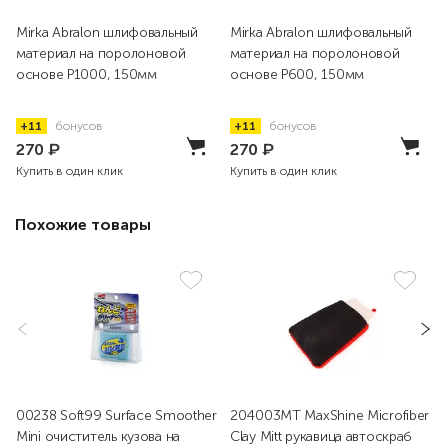
Mirka Abralon шлифовальный
Mirka Abralon шлифовальный
материал на поролоновой
материал на поролоновой
основе P1000, 150мм
основе P600, 150мм
+11
бонусов
+11
бонусов
270
₽
270
₽
Купить в один клик
Купить в один клик
Похожие товары
00238 Soft99 Surface Smoother
204003MT MaxShine Microfiber
Mini очиститель кузова на
Clay Mitt рукавица автоскраб