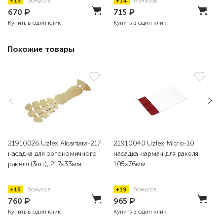
+13
бонусов
+14
бонусов
670
₽
715
₽
Купить в один клик
Купить в один клик
Похожие товары
21910026 Uzlex Аlcantara-217
21910040 Uzlex Micro-10
насадка для эргономичного
насадка-карман для ракеля,
ракеля (3шт), 217х33мм
105x76мм
+15
бонусов
+19
бонусов
760
₽
965
₽
Купить в один клик
Купить в один клик