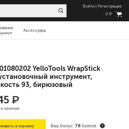
Войти
Регистрация
₽
0
ование
Аксессуары
румент
01080202 YelloTools WrapStick
 установочный инструмент,
кость 93, бирюзовый
₽
945
:
в наличии
Ваш бонус:
78
баллов
бавить в корзину
?