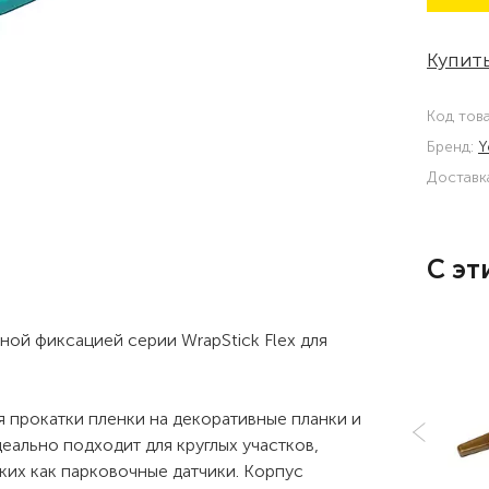
Купить
Код тов
Бренд:
Y
Доставк
С эт
ой фиксацией серии WrapStick Flex для
ля прокатки пленки на декоративные планки и
деально подходит для круглых участков,
ких как парковочные датчики. Корпус