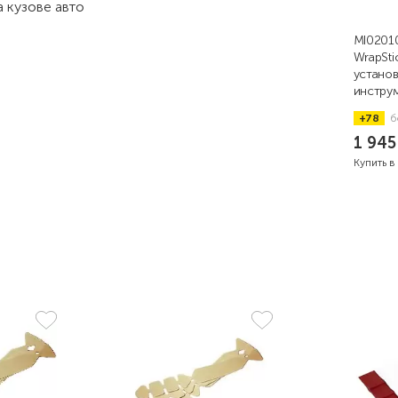
 кузове авто
MI02010
WrapStic
устано
инструм
72, зол
+78
б
1 94
Купить в