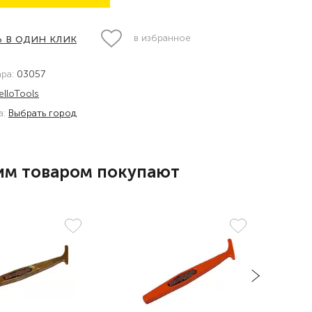
 в один клик
в избранное
ара:
03057
elloTools
а:
Выбрать город
им товаром покупают