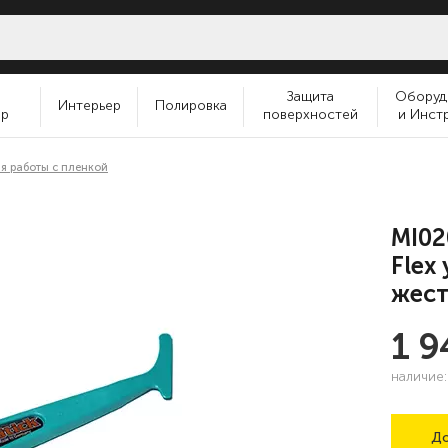
и
Защита
Оборуд
Интерьер
Полировка
ер
поверхностей
и Инст
я работы с пленкой
MI02
Flex
жест
1 
наличие
До