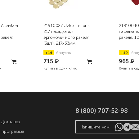
Аlcantara-
21910027 Uzlex Teflons-
21910040 
217 насадка для
насадка-к
ракеля
эргономичного ракеля
ракеля, 1
(3шт), 217х33мм
+14
бонусов
+19
бон
715
₽
965
₽
к
Купить в один клик
Купить в о
8 (800) 707-52-98
 Доставка
Напишите нам
я программа