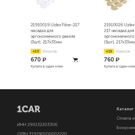
21910019 Uzlex Fiber-217
21910026 Uzlex 
насадка для
217 насадка для
эргономичного ракеля
эргономичного 
(3шт), 217х33мм
(3шт), 217х33мм
+13
бонусов
+15
бонусов
670
₽
760
₽
Купить в один клик
Купить в один кли
Каталог
Оплата и
ИНН 290132203306
Бонусна
ОГРН 319290100002220