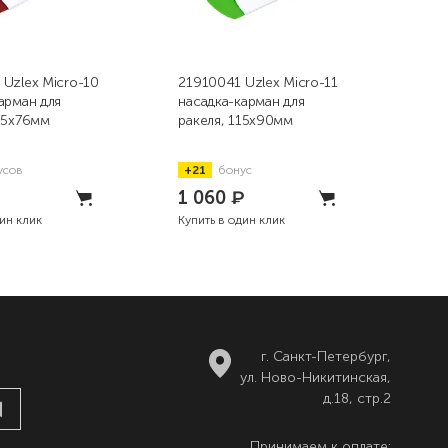
Uzlex Micro-10
21910041 Uzlex Micro-11
219
арман для
насадка-карман для
рак
05x76мм
ракеля, 115x90мм
пол
110
усов
+21
бонус
+2
1 060
₽
1 
дин клик
Купить в один клик
Купи
г. Санкт-Петербург,
ул. Ново-Никитинская,
д.18, стр.2
Принимаем к оплате: