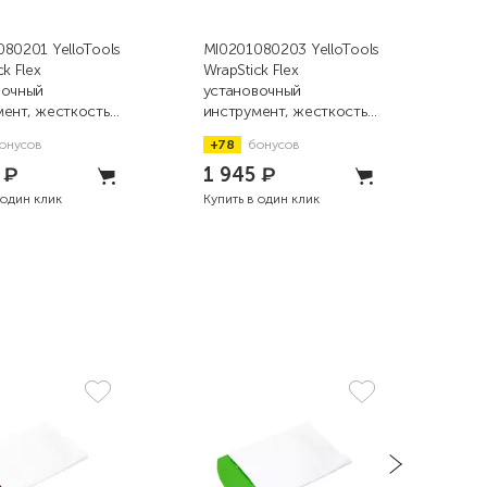
80201 YelloTools
MI0201080203 YelloTools
MI0
k Flex
WrapStick Flex
Wra
вочный
установочный
уст
ент, жесткость
инструмент, жесткость
инс
отой
82, оранжевый
72,
онусов
+78
бонусов
+7
5
₽
1 945
₽
1 
 один клик
Купить в один клик
Купи