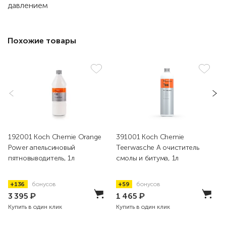
давлением
Похожие товары
192001 Koch Chemie Orange
391001 Koch Chemie
Power апельсиновый
Teerwasche A очиститель
пятновыводитель, 1л
смолы и битума, 1л
+136
бонусов
+59
бонусов
3 395
₽
1 465
₽
Купить в один клик
Купить в один клик