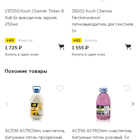
197250 Koch Chemie Tinten &
36001 Koch Chemie
Kull-Ex выводитель чернил,
Fleckenwasser
250мл
пятновыводитель для текстиля,
1л
+69
бонусов
+62
бонуса
1 725
₽
1 555
₽
Купить в один клик
Купить в один клик
Похожие товары
AC396 ASTROhim очиститель
AC396 ASTROhim очиститель
битумных пятен прозрачный,
битумных пятен розовый, 5л